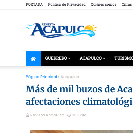
PORTADA
Política de Privacidad
Quiénes somos
Cifras
GUERRERO
ACAPULCO
TURISM
Página Principal
Acapulco
Más de mil buzos de Aca
afectaciones climatológ
Revista Acapulco
26 junio