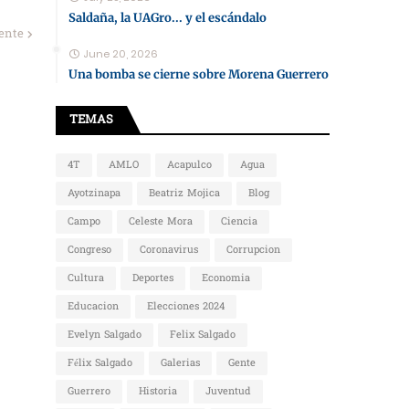
Saldaña, la UAGro... y el escándalo
iente
June 20, 2026
Una bomba se cierne sobre Morena Guerrero
TEMAS
4T
AMLO
Acapulco
Agua
Ayotzinapa
Beatriz Mojica
Blog
Campo
Celeste Mora
Ciencia
Congreso
Coronavirus
Corrupcion
Cultura
Deportes
Economia
Educacion
Elecciones 2024
Evelyn Salgado
Felix Salgado
Félix Salgado
Galerias
Gente
Guerrero
Historia
Juventud