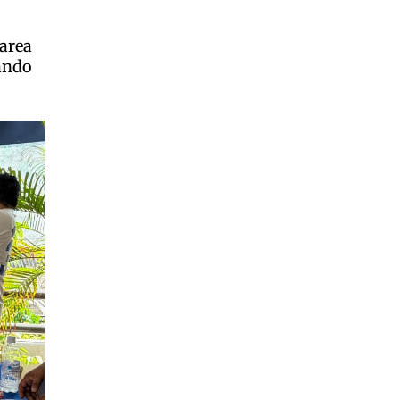
area
tando