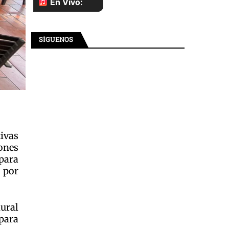
SÍGUENOS
ivas
ones
para
 por
Rural
para