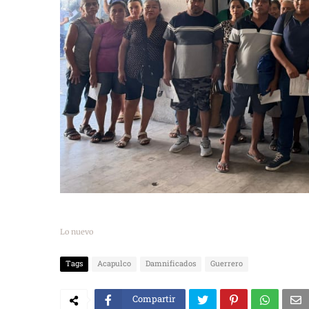
Lo nuevo
Tags
Acapulco
Damnificados
Guerrero
Compartir