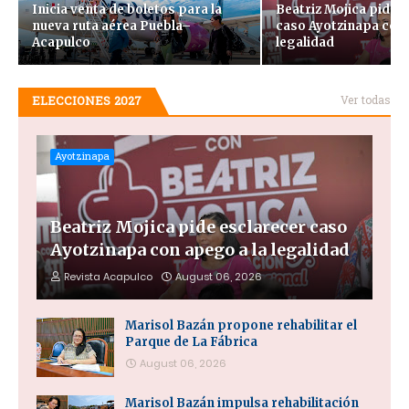
Inicia venta de boletos para la
Beatriz Mojica pide 
nueva ruta aérea Puebla–
caso Ayotzinapa con 
Acapulco
legalidad
ELECCIONES 2027
Ver todas
Ayotzinapa
Beatriz Mojica pide esclarecer caso
Ayotzinapa con apego a la legalidad
Revista Acapulco
August 06, 2026
Marisol Bazán propone rehabilitar el
Parque de La Fábrica
August 06, 2026
Marisol Bazán impulsa rehabilitación