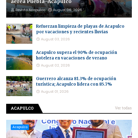
aérea Puebla–Acapulco
Revista Acapulco
August 06, 2026
Refuerzan limpieza de playas de Acapulco
por vacaciones y recientes lluvias
August 03, 2026
Acapulco supera el 90% de ocupación
hotelera en vacaciones de verano
August 02, 2026
Guerrero alcanza 81.3% de ocupación
turística; Acapulco lidera con 85.7%
August 01, 2026
ACAPULCO
Ver todas
Acapulco