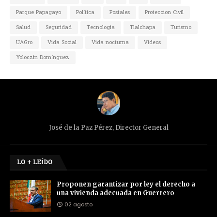
Parque Papagayo
Política
Postales
Proteccion Civil
Salud
Seguridad
Tecnologia
Tlalchapa
Turismo
UAGro
Vida Social
Vida nocturna
Videos
Yoloczin Domínguez
José de la Paz Pérez, Director General
LO + LEÍDO
Proponen garantizar por ley el derecho a
una vivienda adecuada en Guerrero
02 agosto