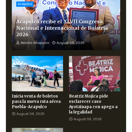
Acapulco
Acapulco recibe el XLVII Congreso
Nacional e Internacional de Buiatría
2026
Revista Acapulco
August 06, 2026
Inicia venta de boletos
Beatriz Mojica pide
para la nueva ruta aérea
esclarecer caso
Puebla–Acapulco
Ayotzinapa con apego a
la legalidad
August 06, 2026
August 06, 2026