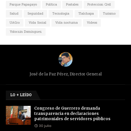
Parque Papagayo
Política
Postales
Proteccion Civil
Salud
Seguridad
Tecnologia
Tlalchapa
Turismo
UAGro
Vida Social
Vida nocturna
Videos
Yoloczin Domínguez
José de la Paz Pérez, Director General
LO + LEÍDO
Congreso de Guerrero demanda
transparencia en declaraciones
patrimoniales de servidores públicos
30 julio