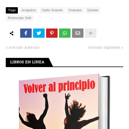
Tags
Acapulco
Costa Grande
Guerrero
Lluvias
Proteccion Civil
Artículo Anterior
Artículo Siguiente
LIBROS EN LÍNEA