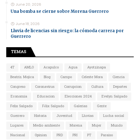
June 20, 2026
Una bomba se cierne sobre Morena Guerrero
June 18, 2026
Lluvia de licencias sin riesgo: la cómoda carrera por
Guerrero
TEMAS
4T
AMLO
Acapulco
Agua
Ayotzinapa
Beatriz Mojica
Blog
Campo
Celeste Mora
Ciencia
Congreso
Coronavirus
Corrupcion
Cultura
Deportes
Economia
Educacion
Elecciones 2024
Evelyn Salgado
Felix Salgado
Félix Salgado
Galerias
Gente
Guerrero
Historia
Juventud
Lluvias
Lucha social
Lugares
Medio ambiente
Morena
Mujer
Mundo
Nacional
Opinion
PRD
PRI
PT
Paraiso