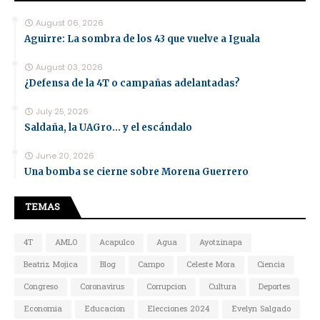
August 06, 2026
Aguirre: La sombra de los 43 que vuelve a Iguala
August 03, 2026
¿Defensa de la 4T o campañas adelantadas?
July 25, 2026
Saldaña, la UAGro... y el escándalo
June 20, 2026
Una bomba se cierne sobre Morena Guerrero
TEMAS
4T
AMLO
Acapulco
Agua
Ayotzinapa
Beatriz Mojica
Blog
Campo
Celeste Mora
Ciencia
Congreso
Coronavirus
Corrupcion
Cultura
Deportes
Economia
Educacion
Elecciones 2024
Evelyn Salgado