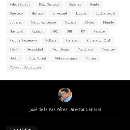
Felix Salgado
Félix Salgado
Galerias
Gente
Guerrero
Historia
Juventud
Lluvias
Lucha social
Lugares
Medio ambiente
Morena
Mujer
Mundo
Nacional
Opinion
PRD
PRI
PT
Paraiso
Parque Papagayo
Política
Postales
Proteccion Civil
Salud
Seguridad
Tecnologia
Tlalchapa
Turismo
UAGro
Vida Social
Vida nocturna
Videos
Yoloczin Domínguez
José de la Paz Pérez, Director General