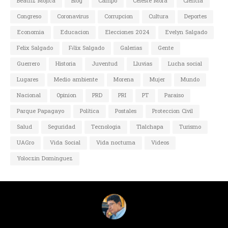
Beatriz Mojica
Blog
Campo
Celeste Mora
Ciencia
Congreso
Coronavirus
Corrupcion
Cultura
Deportes
Economia
Educacion
Elecciones 2024
Evelyn Salgado
Felix Salgado
Félix Salgado
Galerias
Gente
Guerrero
Historia
Juventud
Lluvias
Lucha social
Lugares
Medio ambiente
Morena
Mujer
Mundo
Nacional
Opinion
PRD
PRI
PT
Paraiso
Parque Papagayo
Política
Postales
Proteccion Civil
Salud
Seguridad
Tecnologia
Tlalchapa
Turismo
UAGro
Vida Social
Vida nocturna
Videos
Yoloczin Domínguez