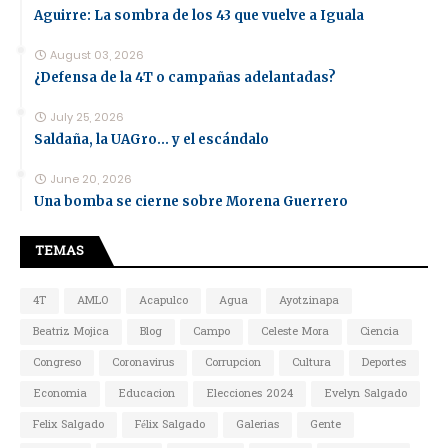
Aguirre: La sombra de los 43 que vuelve a Iguala
August 03, 2026
¿Defensa de la 4T o campañas adelantadas?
July 25, 2026
Saldaña, la UAGro... y el escándalo
June 20, 2026
Una bomba se cierne sobre Morena Guerrero
TEMAS
4T
AMLO
Acapulco
Agua
Ayotzinapa
Beatriz Mojica
Blog
Campo
Celeste Mora
Ciencia
Congreso
Coronavirus
Corrupcion
Cultura
Deportes
Economia
Educacion
Elecciones 2024
Evelyn Salgado
Felix Salgado
Félix Salgado
Galerias
Gente