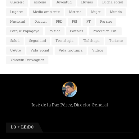
Guerrero
Historia
Juventud
Lluvias
Lucha social
Lugares
Medio ambiente
Morena
Mujer
Mundo
Nacional
Opinion
PRD
PRI
PT
Paraiso
Parque Papagayo
Política
Postales
Proteccion Civil
Salud
Seguridad
Tecnologia
Tlalchapa
Turismo
UAGro
Vida Social
Vida nocturna
Videos
Yoloczin Domínguez
José de la Paz Pérez, Director General
LO + LEÍDO