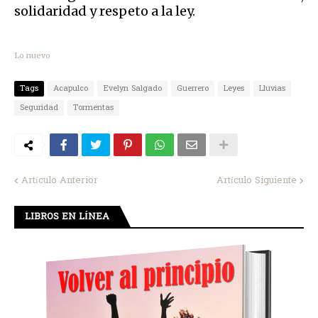
solidaridad y respeto a la ley.
Lo nuevo
Tags
Acapulco
Evelyn Salgado
Guerrero
Leyes
Lluvias
Seguridad
Tormentas
Artículo Anterior
Artículo Siguiente
LIBROS EN LÍNEA