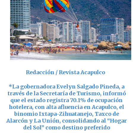
Redacción / Revista Acapulco
*
La gobernadora
Evelyn Salgado Pineda
, a
través de la Secretaría de Turismo, informó
que el estado registra 70.1% de ocupación
hotelera, con alta afluencia en
Acapulco
, el
binomio
Ixtapa-Zihuatanejo
,
Taxco de
Alarcón
y
La Unión
, consolidando al “Hogar
del Sol” como destino preferido