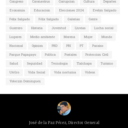
Congreso
Coronavirus
Corrupcion
Cultura
Deportes
Economia
Educacion
Elecciones 2024
Evelyn Salgado
Felix Salgado
Félix Salgado
Galerias
Gente
Guerrero
Historia
Juventud
Lluvias
Lucha social
Lugares
Medio ambiente
Morena
Mujer
Mundo
Nacional
Opinion
PRD
PRI
PT
Paraiso
Parque Papagayo
Política
Postales
Proteccion Civil
Salud
Seguridad
Tecnologia
Tlalchapa
Turismo
UAGro
Vida Social
Vida nocturna
Videos
Yoloczin Domínguez
José de la Paz Pérez, Director General