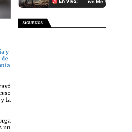
SÍGUENOS
ía y
 de
anía
brayó
oceso
y la
orga
es un