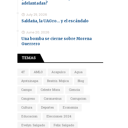
adelantadas?
July 25, 2026
Saldaña, la UAGro... y el escándalo
June 20, 2026
Una bomba se cierne sobre Morena
Guerrero
TEMAS
4T
AMLO
Acapulco
Agua
Ayotzinapa
Beatriz Mojica
Blog
Campo
Celeste Mora
Ciencia
Congreso
Coronavirus
Corrupcion
Cultura
Deportes
Economia
Educacion
Elecciones 2024
Evelyn Salgado
Felix Salgado