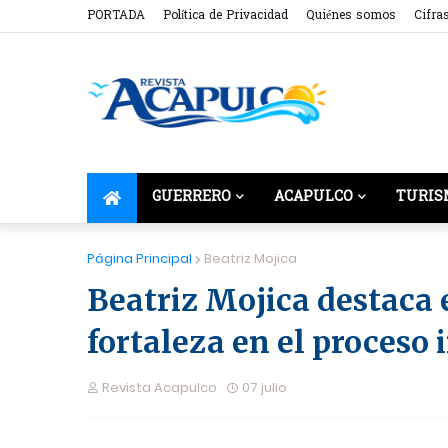
PORTADA
Política de Privacidad
Quiénes somos
Cifra
GUERRERO
ACAPULCO
TURIS
Página Principal
Beatriz Mojica
Beatriz Mojica destaca e
fortaleza en el proceso
Revista Acapulco
07 julio