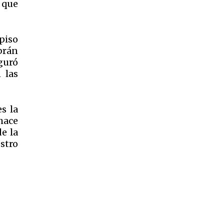
o que
piso
brán
guró
 las
s la
 hace
e la
stro