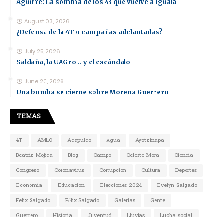
Aguirre: La sombra de los 43 que vuelve a Iguala
August 03, 2026
¿Defensa de la 4T o campañas adelantadas?
July 25, 2026
Saldaña, la UAGro... y el escándalo
June 20, 2026
Una bomba se cierne sobre Morena Guerrero
TEMAS
4T
AMLO
Acapulco
Agua
Ayotzinapa
Beatriz Mojica
Blog
Campo
Celeste Mora
Ciencia
Congreso
Coronavirus
Corrupcion
Cultura
Deportes
Economia
Educacion
Elecciones 2024
Evelyn Salgado
Felix Salgado
Félix Salgado
Galerias
Gente
Guerrero
Historia
Juventud
Lluvias
Lucha social