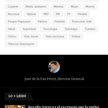
Lugares
Medio ambiente
Morena
Mujer
Mundo
Nacional
Opinion
PRD
PRI
PT
Paraiso
Parque Papagayo
Política
Postales
Proteccion Civil
Salud
Seguridad
Tecnologia
Tlalchapa
Turismo
UAGro
Vida Social
Vida nocturna
Videos
Yoloczin Domínguez
José de la Paz Pérez, Director General
LO + LEÍDO
Rogelio Ortega y el escenario que lo vuelve