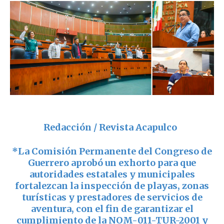
Redacción / Revista Acapulco
*
La Comisión Permanente del Congreso de
Guerrero aprobó un exhorto para que
autoridades estatales y municipales
fortalezcan la inspección de playas, zonas
turísticas y prestadores de servicios de
aventura, con el fin de garantizar el
cumplimiento de la NOM-011-TUR-2001 y