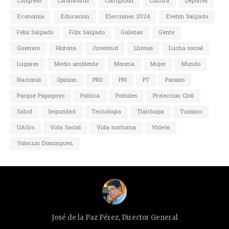
Congreso
Coronavirus
Corrupcion
Cultura
Deportes
Economia
Educacion
Elecciones 2024
Evelyn Salgado
Felix Salgado
Félix Salgado
Galerias
Gente
Guerrero
Historia
Juventud
Lluvias
Lucha social
Lugares
Medio ambiente
Morena
Mujer
Mundo
Nacional
Opinion
PRD
PRI
PT
Paraiso
Parque Papagayo
Política
Postales
Proteccion Civil
Salud
Seguridad
Tecnologia
Tlalchapa
Turismo
UAGro
Vida Social
Vida nocturna
Videos
Yoloczin Domínguez
José de la Paz Pérez, Director General