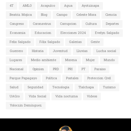
4T
AMLO
Acapulco
Agua
Ayotzinapa
Beatriz Mojica
Blog
Campo
Celeste Mora
Ciencia
Congreso
Coronavirus
Corrupcion
Cultura
Deportes
Economia
Educacion
Elecciones 2024
Evelyn Salgado
Felix Salgado
Félix Salgado
Galerias
Gente
Guerrero
Historia
Juventud
Lluvias
Lucha social
Lugares
Medio ambiente
Morena
Mujer
Mundo
Nacional
Opinion
PRD
PRI
PT
Paraiso
Parque Papagayo
Política
Postales
Proteccion Civil
Salud
Seguridad
Tecnologia
Tlalchapa
Turismo
UAGro
Vida Social
Vida nocturna
Videos
Yoloczin Domínguez