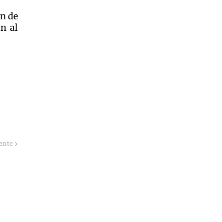
ón de
ón al
iente