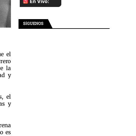
SÍGUENOS
e el
rero
e la
ad y
, el
as y
orena
o es