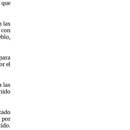
 que
n las
, con
eblo,
para
or el
a las
enido
tado
s por
tido.