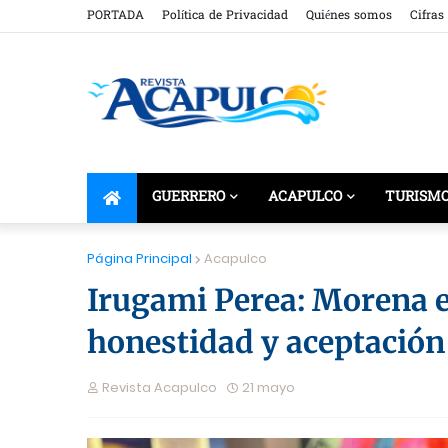
PORTADA
Política de Privacidad
Quiénes somos
Cifras
GUERRERO
ACAPULCO
TURISM
Página Principal
Acapulco
Irugami Perea: Morena e
honestidad y aceptación 
Revista Acapulco
21 mayo