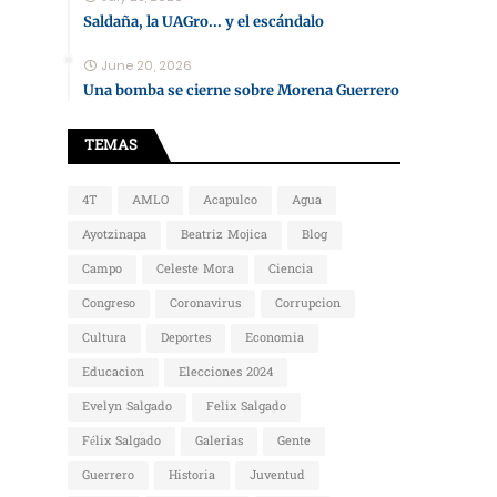
Saldaña, la UAGro... y el escándalo
June 20, 2026
Una bomba se cierne sobre Morena Guerrero
TEMAS
4T
AMLO
Acapulco
Agua
Ayotzinapa
Beatriz Mojica
Blog
Campo
Celeste Mora
Ciencia
Congreso
Coronavirus
Corrupcion
Cultura
Deportes
Economia
Educacion
Elecciones 2024
Evelyn Salgado
Felix Salgado
Félix Salgado
Galerias
Gente
Guerrero
Historia
Juventud