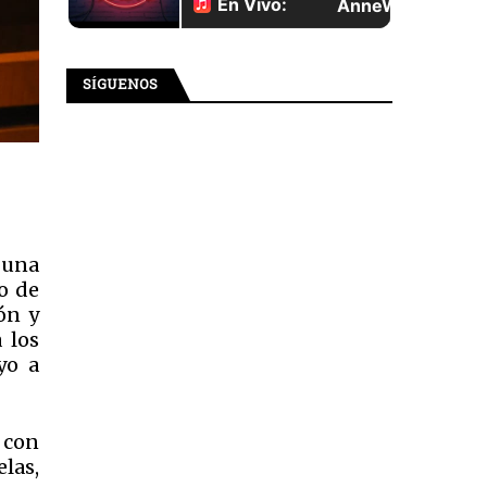
SÍGUENOS
 una
vo de
ón y
 los
oyo a
 con
elas,