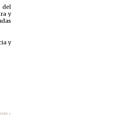
 del
ra y
adas
ia y
iente