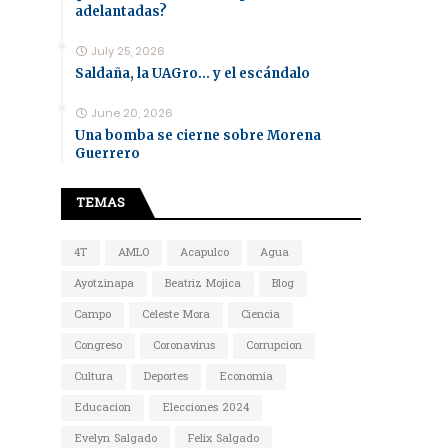
adelantadas?
July 25, 2026
Saldaña, la UAGro... y el escándalo
June 20, 2026
Una bomba se cierne sobre Morena
Guerrero
TEMAS
4T
AMLO
Acapulco
Agua
Ayotzinapa
Beatriz Mojica
Blog
Campo
Celeste Mora
Ciencia
Congreso
Coronavirus
Corrupcion
Cultura
Deportes
Economia
Educacion
Elecciones 2024
Evelyn Salgado
Felix Salgado