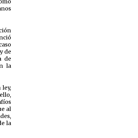
como
anos
ción
nció
caso
ey de
a de
n la
ley,
llo,
fíos
ue al
des,
e la