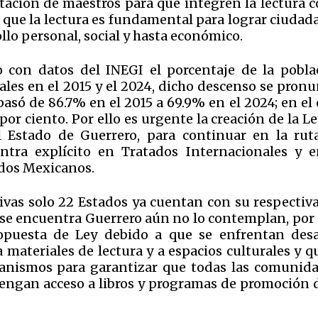
citación de maestros para que integren la lectura 
a que la lectura es fundamental para lograr ciudad
rollo personal, social y hasta económico.
 con datos del INEGI el porcentaje de la pobla
les en el 2015 y el 2024, dicho descenso se pronu
asó de 86.7% en el 2015 a 69.9% en el 2024; en el 
por ciento. Por ello es urgente la creación de la L
l Estado de Guerrero, para continuar en la rut
ntra explícito en Tratados Internacionales y e
idos Mexicanos.
vas solo 22 Estados ya cuentan con su respectiva 
 se encuentra Guerrero aún no lo contemplan, por e
opuesta de Ley debido a que se enfrentan desa
materiales de lectura y a espacios culturales y q
canismos para garantizar que todas las comunida
tengan acceso a libros y programas de promoción d