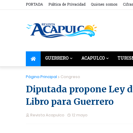
PORTADA
Política de Privacidad
Quiénes somos
Cifra
GUERRERO
ACAPULCO
TURIS
Página Principal
Congreso
Diputada propone Ley de
Libro para Guerrero
Revista Acapulco
12 mayo