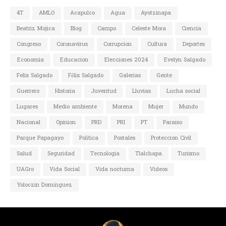
4T
AMLO
Acapulco
Agua
Ayotzinapa
Beatriz Mojica
Blog
Campo
Celeste Mora
Ciencia
Congreso
Coronavirus
Corrupcion
Cultura
Deportes
Economia
Educacion
Elecciones 2024
Evelyn Salgado
Felix Salgado
Félix Salgado
Galerias
Gente
Guerrero
Historia
Juventud
Lluvias
Lucha social
Lugares
Medio ambiente
Morena
Mujer
Mundo
Nacional
Opinion
PRD
PRI
PT
Paraiso
Parque Papagayo
Política
Postales
Proteccion Civil
Salud
Seguridad
Tecnologia
Tlalchapa
Turismo
UAGro
Vida Social
Vida nocturna
Videos
Yoloczin Domínguez