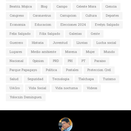
Beatriz Mojica
Blog
Campo
Celeste Mora
Ciencia
Congreso
Coronavirus
Corrupcion
Cultura
Deportes
Economia
Educacion
Elecciones 2024
Evelyn Salgado
Felix Salgado
Félix Salgado
Galerias
Gente
Guerrero
Historia
Juventud
Lluvias
Lucha social
Lugares
Medio ambiente
Morena
Mujer
Mundo
Nacional
Opinion
PRD
PRI
PT
Paraiso
Parque Papagayo
Política
Postales
Proteccion Civil
Salud
Seguridad
Tecnologia
Tlalchapa
Turismo
UAGro
Vida Social
Vida nocturna
Videos
Yoloczin Domínguez