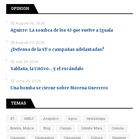
OPINION
August 06, 2026
Aguirre: La sombra de los 43 que vuelve a Iguala
August 03, 2026
¿Defensa de la 4T o campañas adelantadas?
July 25, 2026
Saldaña, la UAGro... y el escándalo
June 20, 2026
Una bomba se cierne sobre Morena Guerrero
TEMAS
4T
AMLO
Acapulco
Agua
Ayotzinapa
Beatriz Mojica
Blog
Campo
Celeste Mora
Ciencia
Congreso
Coronavirus
Corrupcion
Cultura
Deportes