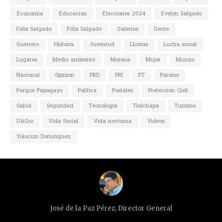
Economia
Educacion
Elecciones 2024
Evelyn Salgado
Felix Salgado
Félix Salgado
Galerias
Gente
Guerrero
Historia
Juventud
Lluvias
Lucha social
Lugares
Medio ambiente
Morena
Mujer
Mundo
Nacional
Opinion
PRD
PRI
PT
Paraiso
Parque Papagayo
Política
Postales
Proteccion Civil
Salud
Seguridad
Tecnologia
Tlalchapa
Turismo
UAGro
Vida Social
Vida nocturna
Videos
Yoloczin Domínguez
José de la Paz Pérez, Director General