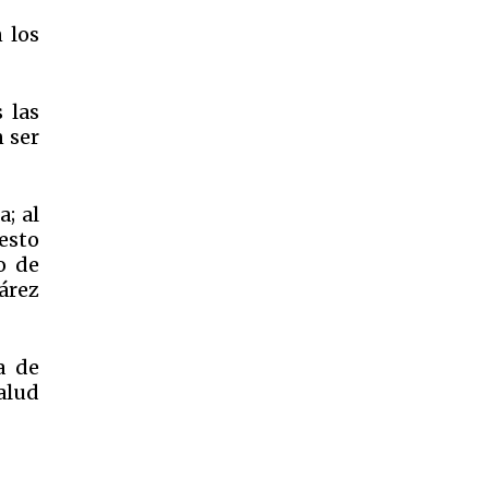
 los
 las
 ser
a; al
nesto
o de
bárez
a de
salud