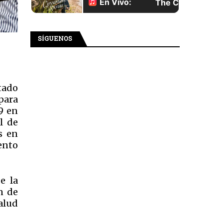
SÍGUENOS
tado
 para
9 en
l de
s en
ento
e la
n de
Salud