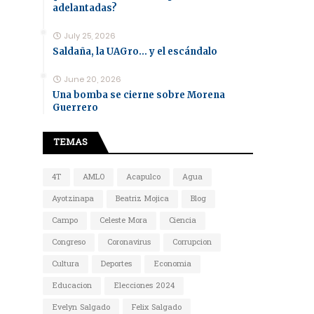
adelantadas?
July 25, 2026
Saldaña, la UAGro... y el escándalo
June 20, 2026
Una bomba se cierne sobre Morena
Guerrero
TEMAS
4T
AMLO
Acapulco
Agua
Ayotzinapa
Beatriz Mojica
Blog
Campo
Celeste Mora
Ciencia
Congreso
Coronavirus
Corrupcion
Cultura
Deportes
Economia
Educacion
Elecciones 2024
Evelyn Salgado
Felix Salgado