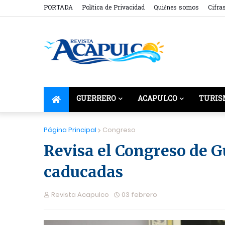
PORTADA
Política de Privacidad
Quiénes somos
Cifra
GUERRERO
ACAPULCO
TURIS
Página Principal
Congreso
Revisa el Congreso de G
caducadas
Revista Acapulco
03 febrero