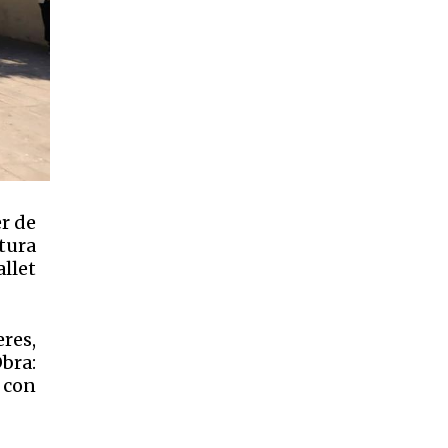
er de
tura
llet
res,
bra:
 con