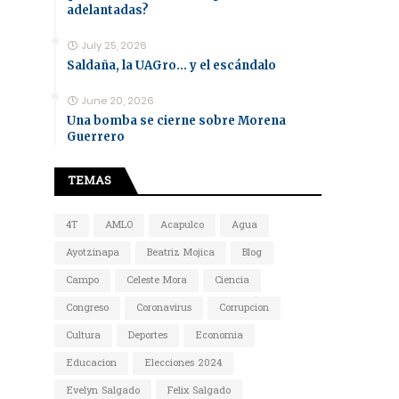
adelantadas?
July 25, 2026
Saldaña, la UAGro... y el escándalo
June 20, 2026
Una bomba se cierne sobre Morena
Guerrero
TEMAS
4T
AMLO
Acapulco
Agua
Ayotzinapa
Beatriz Mojica
Blog
Campo
Celeste Mora
Ciencia
Congreso
Coronavirus
Corrupcion
Cultura
Deportes
Economia
Educacion
Elecciones 2024
Evelyn Salgado
Felix Salgado