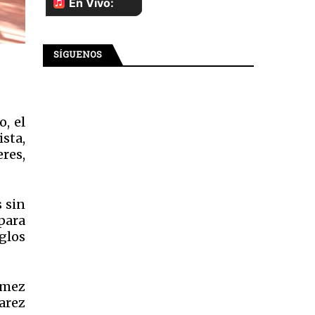
SÍGUENOS
o, el
ista,
res,
s sin
para
glos
ómez
arez