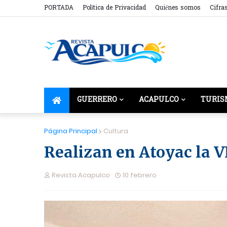
PORTADA
Política de Privacidad
Quiénes somos
Cifra
GUERRERO
ACAPULCO
TURIS
Página Principal
Cultura
Realizan en Atoyac la V
Revista Acapulco
10 febrero