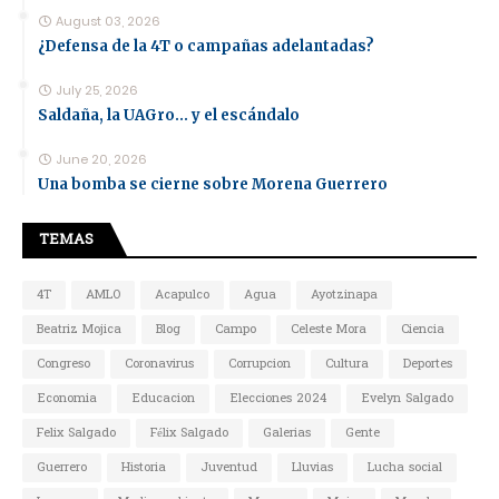
August 03, 2026
¿Defensa de la 4T o campañas adelantadas?
July 25, 2026
Saldaña, la UAGro... y el escándalo
June 20, 2026
Una bomba se cierne sobre Morena Guerrero
TEMAS
4T
AMLO
Acapulco
Agua
Ayotzinapa
Beatriz Mojica
Blog
Campo
Celeste Mora
Ciencia
Congreso
Coronavirus
Corrupcion
Cultura
Deportes
Economia
Educacion
Elecciones 2024
Evelyn Salgado
Felix Salgado
Félix Salgado
Galerias
Gente
Guerrero
Historia
Juventud
Lluvias
Lucha social