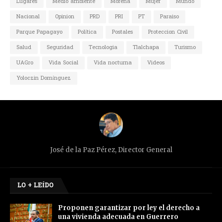
Lugares
Medio ambiente
Morena
Mujer
Mundo
Nacional
Opinion
PRD
PRI
PT
Paraiso
Parque Papagayo
Política
Postales
Proteccion Civil
Salud
Seguridad
Tecnologia
Tlalchapa
Turismo
UAGro
Vida Social
Vida nocturna
Videos
Yoloczin Domínguez
José de la Paz Pérez, Director General
LO + LEÍDO
Proponen garantizar por ley el derecho a
una vivienda adecuada en Guerrero