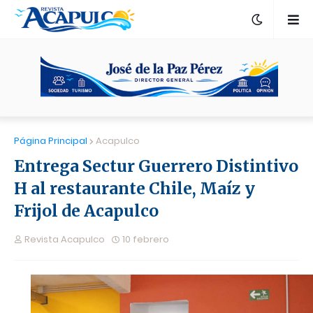
Página Principal
Acapulco
Entrega Sectur Guerrero Distintivo
H al restaurante Chile, Maíz y
Frijol de Acapulco
Revista Acapulco
10 febrero