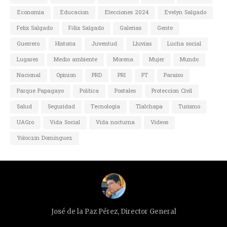
Economia
Educacion
Elecciones 2024
Evelyn Salgado
Felix Salgado
Félix Salgado
Galerias
Gente
Guerrero
Historia
Juventud
Lluvias
Lucha social
Lugares
Medio ambiente
Morena
Mujer
Mundo
Nacional
Opinion
PRD
PRI
PT
Paraiso
Parque Papagayo
Política
Postales
Proteccion Civil
Salud
Seguridad
Tecnologia
Tlalchapa
Turismo
UAGro
Vida Social
Vida nocturna
Videos
Yoloczin Domínguez
José de la Paz Pérez, Director General