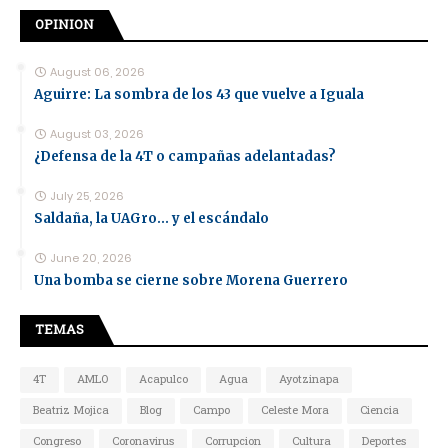
OPINION
August 06, 2026
Aguirre: La sombra de los 43 que vuelve a Iguala
August 03, 2026
¿Defensa de la 4T o campañas adelantadas?
July 25, 2026
Saldaña, la UAGro... y el escándalo
June 20, 2026
Una bomba se cierne sobre Morena Guerrero
TEMAS
4T
AMLO
Acapulco
Agua
Ayotzinapa
Beatriz Mojica
Blog
Campo
Celeste Mora
Ciencia
Congreso
Coronavirus
Corrupcion
Cultura
Deportes