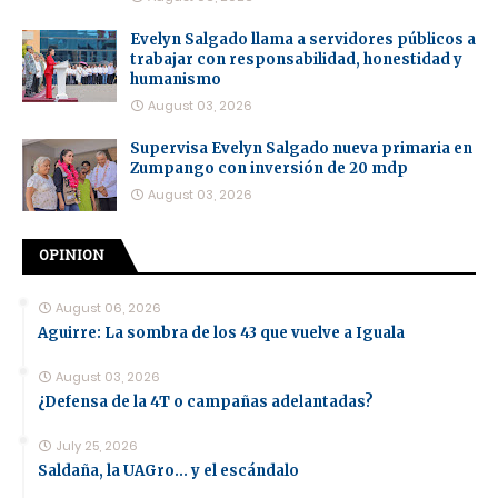
Evelyn Salgado llama a servidores públicos a
trabajar con responsabilidad, honestidad y
humanismo
August 03, 2026
Supervisa Evelyn Salgado nueva primaria en
Zumpango con inversión de 20 mdp
August 03, 2026
OPINION
August 06, 2026
Aguirre: La sombra de los 43 que vuelve a Iguala
August 03, 2026
¿Defensa de la 4T o campañas adelantadas?
July 25, 2026
Saldaña, la UAGro... y el escándalo