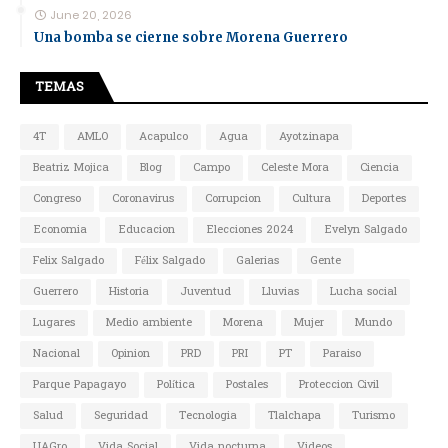
June 20, 2026
Una bomba se cierne sobre Morena Guerrero
TEMAS
4T
AMLO
Acapulco
Agua
Ayotzinapa
Beatriz Mojica
Blog
Campo
Celeste Mora
Ciencia
Congreso
Coronavirus
Corrupcion
Cultura
Deportes
Economia
Educacion
Elecciones 2024
Evelyn Salgado
Felix Salgado
Félix Salgado
Galerias
Gente
Guerrero
Historia
Juventud
Lluvias
Lucha social
Lugares
Medio ambiente
Morena
Mujer
Mundo
Nacional
Opinion
PRD
PRI
PT
Paraiso
Parque Papagayo
Política
Postales
Proteccion Civil
Salud
Seguridad
Tecnologia
Tlalchapa
Turismo
UAGro
Vida Social
Vida nocturna
Videos