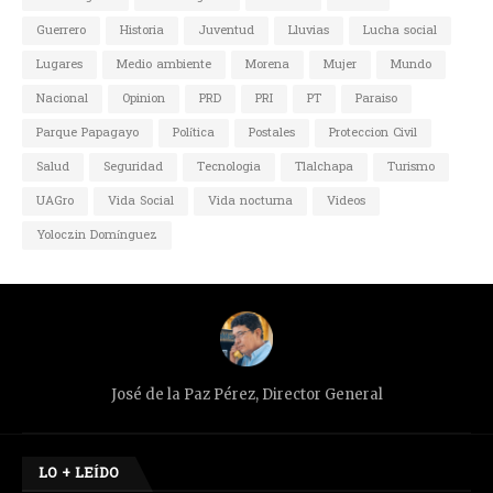
Guerrero
Historia
Juventud
Lluvias
Lucha social
Lugares
Medio ambiente
Morena
Mujer
Mundo
Nacional
Opinion
PRD
PRI
PT
Paraiso
Parque Papagayo
Política
Postales
Proteccion Civil
Salud
Seguridad
Tecnologia
Tlalchapa
Turismo
UAGro
Vida Social
Vida nocturna
Videos
Yoloczin Domínguez
José de la Paz Pérez, Director General
LO + LEÍDO