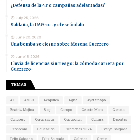
¿Defensa de la 4T o campañas adelantadas?
July 25, 2026
Saldaña, la UAGro... y el escándalo
June 20, 2026
Una bomba se cierne sobre Morena Guerrero
June 18, 2026
Lluvia de licencias sin riesgo: la cómoda carrera por
Guerrero
TEMAS
4T
AMLO
Acapulco
Agua
Ayotzinapa
Beatriz Mojica
Blog
Campo
Celeste Mora
Ciencia
Congreso
Coronavirus
Corrupcion
Cultura
Deportes
Economia
Educacion
Elecciones 2024
Evelyn Salgado
Felix Salgado
Félix Salgado
Galerias
Gente