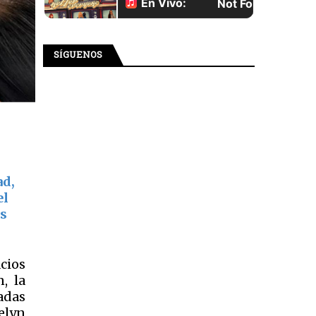
SÍGUENOS
ad,
el
as
cios
, la
adas
elyn