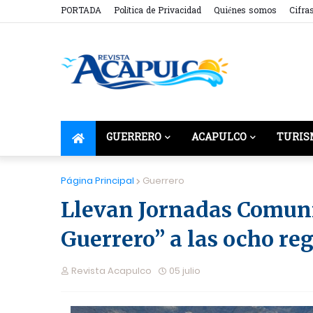
PORTADA
Política de Privacidad
Quiénes somos
Cifra
GUERRERO
ACAPULCO
TURIS
Página Principal
Guerrero
Llevan Jornadas Comun
Guerrero” a las ocho re
Revista Acapulco
05 julio