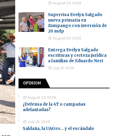
August 03, 2026
Supervisa Evelyn Salgado
nueva primaria en
Zumpango con inversión de
20 mdp
August 03, 2026
Entrega Evelyn Salgado
escrituras y certeza jurídica
a familias de Eduardo Neri
July 31, 2026
OPINION
August 03, 2026
¿Defensa de la 4T o campañas
adelantadas?
July 25, 2026
Saldaña, la UAGro... y el escándalo