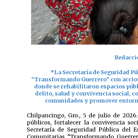
Redacci
*La Secretaría de Seguridad Pú
“Transformando Guerrero”
con accio
donde se rehabilitaron espacios públ
delito, salud y convivencia social, c
comunidades y promover entorno
Chilpancingo, Gro., 5 de julio de 2026
públicos, fortalecer la convivencia soc
Secretaría de Seguridad Pública del E
Comunitarias “Transformando Guerrero