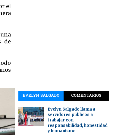
or el
nera
 una
s de
todo
anos
EVELYN SALGADO
COMENTARIOS
Evelyn Salgado llama a
servidores públicos a
trabajar con
responsabilidad, honestidad
y humanismo