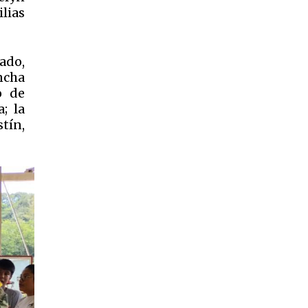
lias
ado,
ncha
o de
; la
tín,