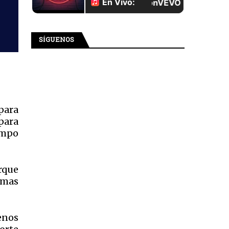
SÍGUENOS
para
para
empo
arque
amas
enos