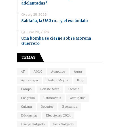
adelantadas?
July 25, 2026
Saldaña, la UAGro... y el escándalo
June 20, 2026
Una bomba se cierne sobre Morena
Guerrero
TEMAS
4T
AMLO
Acapulco
Agua
Ayotzinapa
Beatriz Mojica
Blog
Campo
Celeste Mora
Ciencia
Congreso
Coronavirus
Corrupcion
Cultura
Deportes
Economia
Educacion
Elecciones 2024
Evelyn Salgado
Felix Salgado