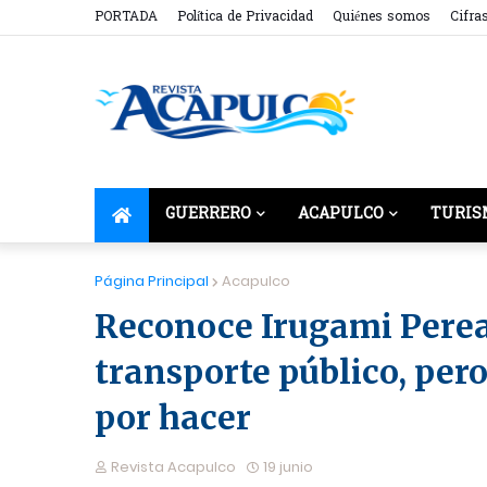
PORTADA
Política de Privacidad
Quiénes somos
Cifra
GUERRERO
ACAPULCO
TURIS
Página Principal
Acapulco
Reconoce Irugami Perea
transporte público, per
por hacer
Revista Acapulco
19 junio