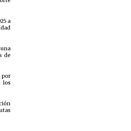
orte
025 a
idad
 una
s de
 por
 los
ción
utas