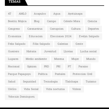
TEMAS
4T
AMLO
Acapulco
Agua
Ayotzinapa
Beatriz Mojica
Blog
Campo
Celeste Mora
Ciencia
Congreso
Coronavirus
Corrupcion
Cultura
Deportes
Economia
Educacion
Elecciones 2024
Evelyn Salgado
Felix Salgado
Félix Salgado
Galerias
Gente
Guerrero
Historia
Juventud
Lluvias
Lucha social
Lugares
Medio ambiente
Morena
Mujer
Mundo
Nacional
Opinion
PRD
PRI
PT
Paraiso
Parque Papagayo
Política
Postales
Proteccion Civil
Salud
Seguridad
Tecnologia
Tlalchapa
Turismo
UAGro
Vida Social
Vida nocturna
Videos
Yoloczin Domínguez