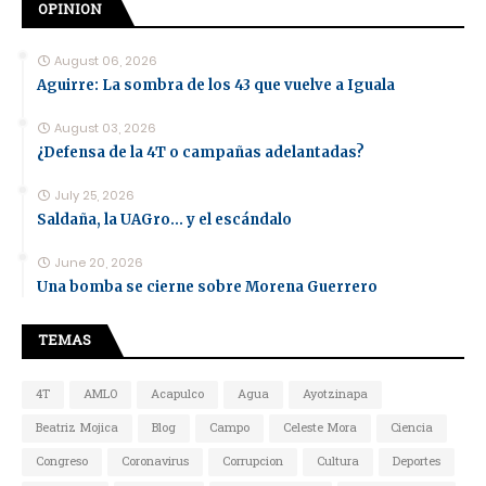
OPINION
August 06, 2026
Aguirre: La sombra de los 43 que vuelve a Iguala
August 03, 2026
¿Defensa de la 4T o campañas adelantadas?
July 25, 2026
Saldaña, la UAGro... y el escándalo
June 20, 2026
Una bomba se cierne sobre Morena Guerrero
TEMAS
4T
AMLO
Acapulco
Agua
Ayotzinapa
Beatriz Mojica
Blog
Campo
Celeste Mora
Ciencia
Congreso
Coronavirus
Corrupcion
Cultura
Deportes