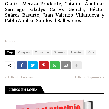
Glafira Meraza Prudente, Catalina Apolinar
Santiago, Gladys Cortés Genchi, Héctor
Suárez Basurto, Juan Valenzo Villanueva y
Pablo Amílcar Sandoval Ballesteros.
Lo nuevo
Tags
Congreso
Educacion
Guerrero
Juventud
Niños
Artículo Anterior
Artículo Siguiente
LIBROS EN LÍNEA