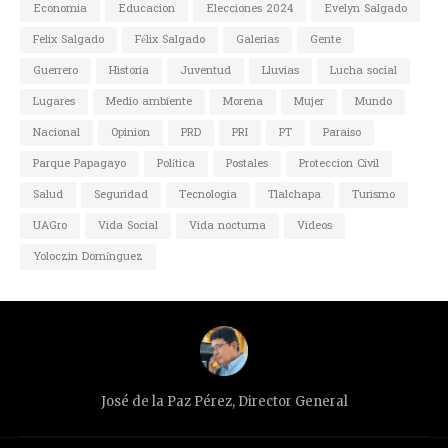
Economia
Educacion
Elecciones 2024
Evelyn Salgado
Felix Salgado
Félix Salgado
Galerias
Gente
Guerrero
Historia
Juventud
Lluvias
Lucha social
Lugares
Medio ambiente
Morena
Mujer
Mundo
Nacional
Opinion
PRD
PRI
PT
Paraiso
Parque Papagayo
Política
Postales
Proteccion Civil
Salud
Seguridad
Tecnologia
Tlalchapa
Turismo
UAGro
Vida Social
Vida nocturna
Videos
Yoloczin Domínguez
José de la Paz Pérez, Director General