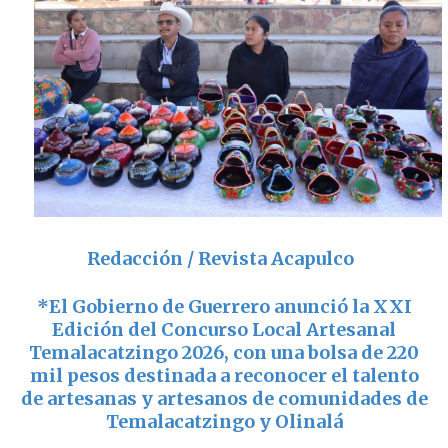
Redacción / Revista Acapulco
*
El Gobierno de Guerrero anunció la XXI
Edición del Concurso Local Artesanal
Temalacatzingo 2026, con una bolsa de 220
mil pesos destinada a reconocer el talento
de artesanas y artesanos de comunidades de
Temalacatzingo
y
Olinalá