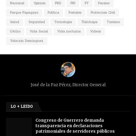
Nacional
Opinion
PRD
PRI
PT
Paraiso
Parque Papagayo
Política
Postales
Proteccion Civil
Salud
Seguridad
Tecnologia
Tlalchapa
Turismo
UAGro
Vida Social
Vida nocturna
Videos
Yoloczin Domínguez
José de la Paz Pérez, Director General
LO + LEÍDO
Congreso de Guerrero demanda
transparencia en declaraciones
patrimoniales de servidores públicos