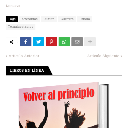
Lo nuevo
Tags
Artesanias
Cultura
Guerrero
Olinala
Temalacatzingo
Artículo Anterior
Artículo Siguiente
LIBROS EN LÍNEA