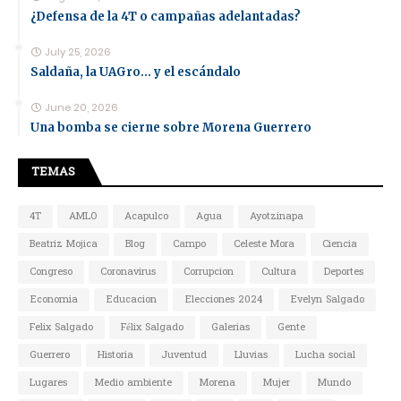
¿Defensa de la 4T o campañas adelantadas?
July 25, 2026
Saldaña, la UAGro... y el escándalo
June 20, 2026
Una bomba se cierne sobre Morena Guerrero
TEMAS
4T
AMLO
Acapulco
Agua
Ayotzinapa
Beatriz Mojica
Blog
Campo
Celeste Mora
Ciencia
Congreso
Coronavirus
Corrupcion
Cultura
Deportes
Economia
Educacion
Elecciones 2024
Evelyn Salgado
Felix Salgado
Félix Salgado
Galerias
Gente
Guerrero
Historia
Juventud
Lluvias
Lucha social
Lugares
Medio ambiente
Morena
Mujer
Mundo