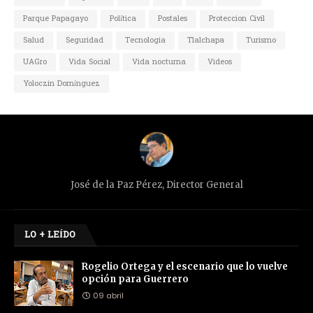
Parque Papagayo
Política
Postales
Proteccion Civil
Salud
Seguridad
Tecnologia
Tlalchapa
Turismo
UAGro
Vida Social
Vida nocturna
Videos
Yoloczin Domínguez
José de la Paz Pérez, Director General
LO + LEÍDO
Rogelio Ortega y el escenario que lo vuelve
opción para Guerrero
09 abril