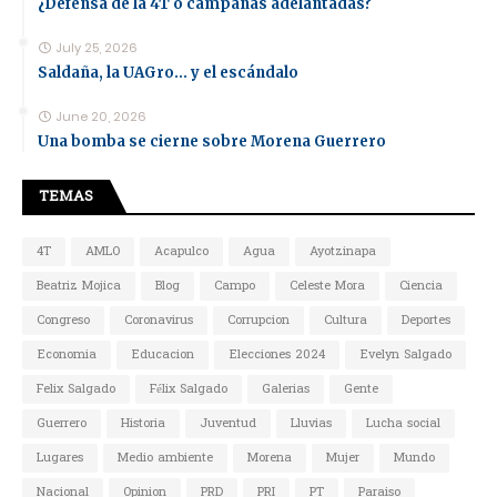
¿Defensa de la 4T o campañas adelantadas?
July 25, 2026
Saldaña, la UAGro... y el escándalo
June 20, 2026
Una bomba se cierne sobre Morena Guerrero
TEMAS
4T
AMLO
Acapulco
Agua
Ayotzinapa
Beatriz Mojica
Blog
Campo
Celeste Mora
Ciencia
Congreso
Coronavirus
Corrupcion
Cultura
Deportes
Economia
Educacion
Elecciones 2024
Evelyn Salgado
Felix Salgado
Félix Salgado
Galerias
Gente
Guerrero
Historia
Juventud
Lluvias
Lucha social
Lugares
Medio ambiente
Morena
Mujer
Mundo
Nacional
Opinion
PRD
PRI
PT
Paraiso