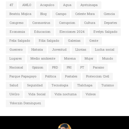
4T
AMLO
Acapulco
Agua
Ayotzinapa
Beatriz Mojica
Blog
Campo
Celeste Mora
Ciencia
Congreso
Coronavirus
Corrupcion
Cultura
Deportes
Economia
Educacion
Elecciones 2024
Evelyn Salgado
Felix Salgado
Félix Salgado
Galerias
Gente
Guerrero
Historia
Juventud
Lluvias
Lucha social
Lugares
Medio ambiente
Morena
Mujer
Mundo
Nacional
Opinion
PRD
PRI
PT
Paraiso
Parque Papagayo
Política
Postales
Proteccion Civil
Salud
Seguridad
Tecnologia
Tlalchapa
Turismo
UAGro
Vida Social
Vida nocturna
Videos
Yoloczin Domínguez