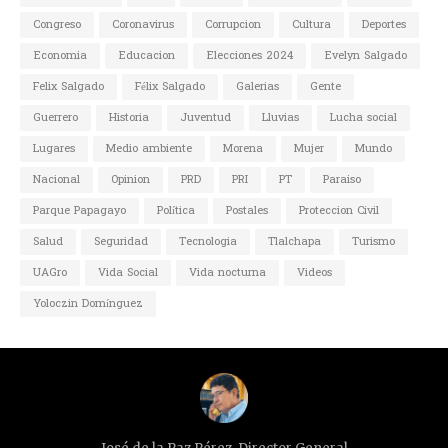
Congreso
Coronavirus
Corrupcion
Cultura
Deportes
Economia
Educacion
Elecciones 2024
Evelyn Salgado
Felix Salgado
Félix Salgado
Galerias
Gente
Guerrero
Historia
Juventud
Lluvias
Lucha social
Lugares
Medio ambiente
Morena
Mujer
Mundo
Nacional
Opinion
PRD
PRI
PT
Paraiso
Parque Papagayo
Política
Postales
Proteccion Civil
Salud
Seguridad
Tecnologia
Tlalchapa
Turismo
UAGro
Vida Social
Vida nocturna
Videos
Yoloczin Domínguez