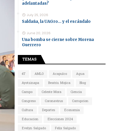
adelantadas?
July 25, 2026
Saldaña, la UAGro... y el escándalo
June 20, 2026
Una bomba se cierne sobre Morena
Guerrero
TEMAS
4T
AMLO
Acapulco
Agua
Ayotzinapa
Beatriz Mojica
Blog
Campo
Celeste Mora
Ciencia
Congreso
Coronavirus
Corrupcion
Cultura
Deportes
Economia
Educacion
Elecciones 2024
Evelyn Salgado
Felix Salgado