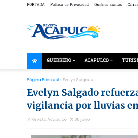
PORTADA
Política de Privacidad
Quiénes somos
Cifra
GUERRERO
ACAPULCO
TURIS
Página Principal
Evelyn Salgado
Evelyn Salgado refuerz
vigilancia por lluvias e
Revista Acapulco
05 junio