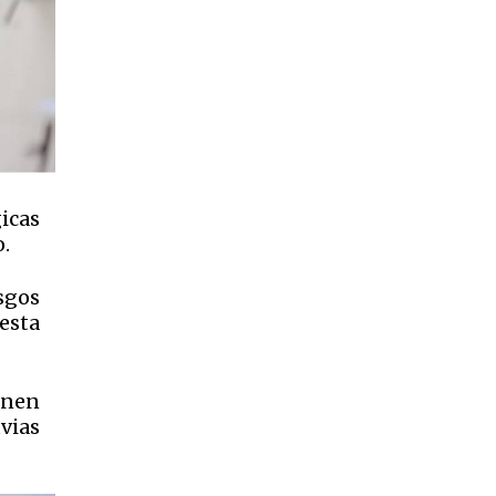
icas
o.
sgos
esta
enen
vias