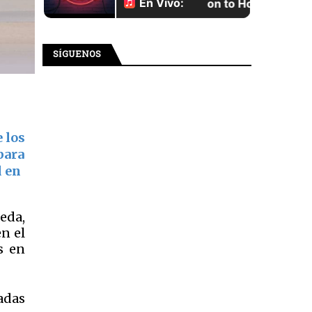
SÍGUENOS
 los
para
d en
neda
,
en el
s en
adas