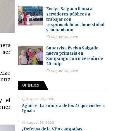
Evelyn Salgado llama a
servidores públicos a
trabajar con
responsabilidad, honestidad
y humanismo
August 03, 2026
nera
Supervisa Evelyn Salgado
 ser
nueva primaria en
Zumpango con inversión de
20 mdp
August 03, 2026
uerzo
 una
OPINION
August 06, 2026
y el
Aguirre: La sombra de los 43 que vuelve a
ener
Iguala
August 03, 2026
¿Defensa de la 4T o campañas