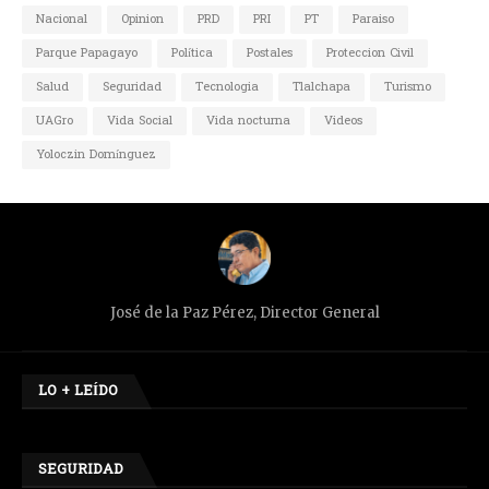
Nacional
Opinion
PRD
PRI
PT
Paraiso
Parque Papagayo
Política
Postales
Proteccion Civil
Salud
Seguridad
Tecnologia
Tlalchapa
Turismo
UAGro
Vida Social
Vida nocturna
Videos
Yoloczin Domínguez
José de la Paz Pérez, Director General
LO + LEÍDO
SEGURIDAD