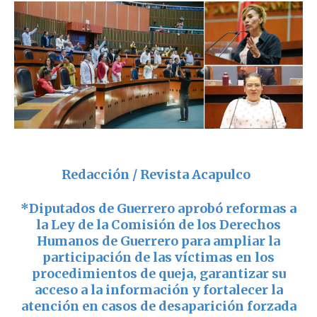
Redacción / Revista Acapulco
*
Diputados de Guerrero aprobó reformas a
la Ley de la Comisión de los Derechos
Humanos de Guerrero para ampliar la
participación de las víctimas en los
procedimientos de queja, garantizar su
acceso a la información y fortalecer la
atención en casos de desaparición forzada