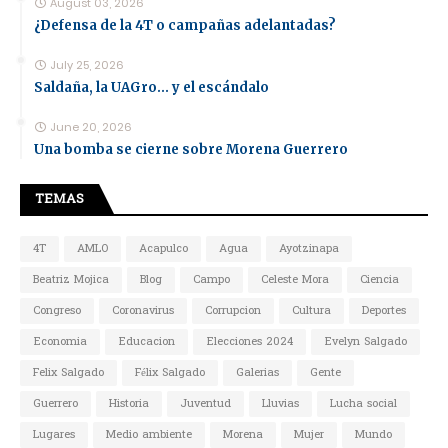
August 03, 2026
¿Defensa de la 4T o campañas adelantadas?
July 25, 2026
Saldaña, la UAGro... y el escándalo
June 20, 2026
Una bomba se cierne sobre Morena Guerrero
TEMAS
4T
AMLO
Acapulco
Agua
Ayotzinapa
Beatriz Mojica
Blog
Campo
Celeste Mora
Ciencia
Congreso
Coronavirus
Corrupcion
Cultura
Deportes
Economia
Educacion
Elecciones 2024
Evelyn Salgado
Felix Salgado
Félix Salgado
Galerias
Gente
Guerrero
Historia
Juventud
Lluvias
Lucha social
Lugares
Medio ambiente
Morena
Mujer
Mundo