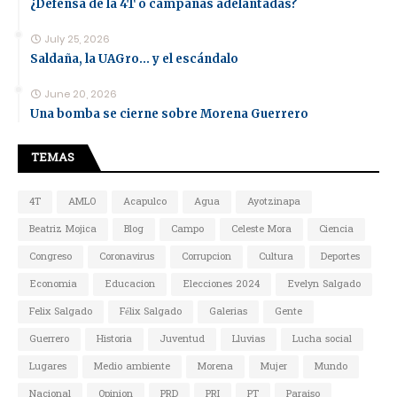
¿Defensa de la 4T o campañas adelantadas?
July 25, 2026
Saldaña, la UAGro... y el escándalo
June 20, 2026
Una bomba se cierne sobre Morena Guerrero
TEMAS
4T
AMLO
Acapulco
Agua
Ayotzinapa
Beatriz Mojica
Blog
Campo
Celeste Mora
Ciencia
Congreso
Coronavirus
Corrupcion
Cultura
Deportes
Economia
Educacion
Elecciones 2024
Evelyn Salgado
Felix Salgado
Félix Salgado
Galerias
Gente
Guerrero
Historia
Juventud
Lluvias
Lucha social
Lugares
Medio ambiente
Morena
Mujer
Mundo
Nacional
Opinion
PRD
PRI
PT
Paraiso