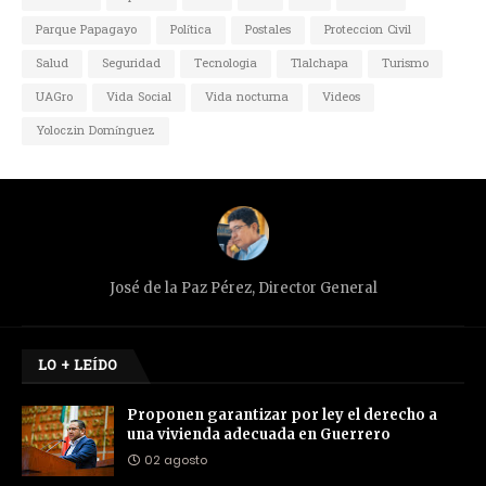
Parque Papagayo
Política
Postales
Proteccion Civil
Salud
Seguridad
Tecnologia
Tlalchapa
Turismo
UAGro
Vida Social
Vida nocturna
Videos
Yoloczin Domínguez
José de la Paz Pérez, Director General
LO + LEÍDO
Proponen garantizar por ley el derecho a
una vivienda adecuada en Guerrero
02 agosto