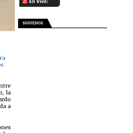
SÍGUENOS
ra
os
entre
, la
ardo
da a
ones