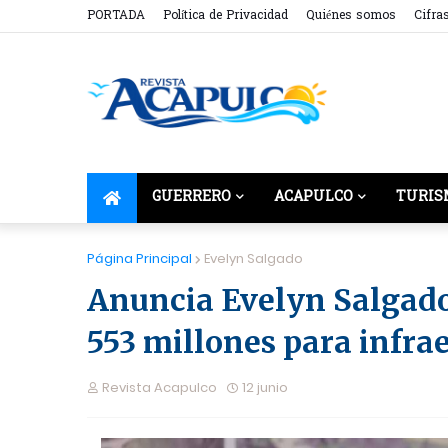
PORTADA
Política de Privacidad
Quiénes somos
Cifra
GUERRERO
ACAPULCO
TURIS
Página Principal
Evelyn Salgado
Anuncia Evelyn Salgado 
553 millones para infra
Revista Acapulco
12 junio