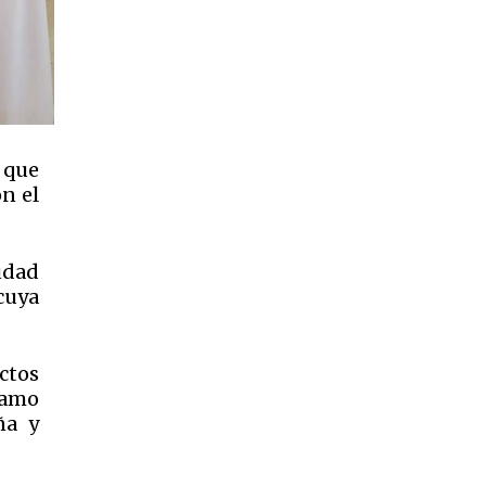
 que
n el
iudad
cuya
ctos
ramo
ña y