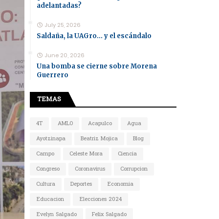
adelantadas?
July 25, 2026
Saldaña, la UAGro... y el escándalo
June 20, 2026
Una bomba se cierne sobre Morena
Guerrero
TEMAS
4T
AMLO
Acapulco
Agua
Ayotzinapa
Beatriz Mojica
Blog
Campo
Celeste Mora
Ciencia
Congreso
Coronavirus
Corrupcion
Cultura
Deportes
Economia
Educacion
Elecciones 2024
Evelyn Salgado
Felix Salgado