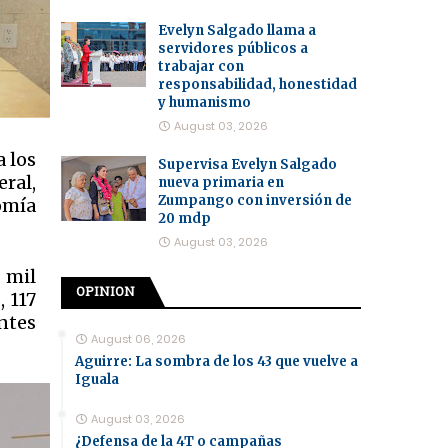
Evelyn Salgado llama a
servidores públicos a
trabajar con
responsabilidad, honestidad
y humanismo
August 03, 2026
a los
Supervisa Evelyn Salgado
eral,
nueva primaria en
Zumpango con inversión de
omía
20 mdp
August 03, 2026
 mil
OPINION
 117
ntes
August 06, 2026
Aguirre: La sombra de los 43 que vuelve a
Iguala
August 03, 2026
¿Defensa de la 4T o campañas