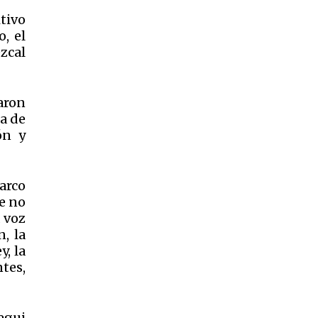
tivo
o, el
zcal
aron
a de
ón y
arco
e no
a voz
, la
y, la
tes,
egui