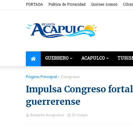
PORTADA
Política de Privacidad
Quiénes somos
Cifra
GUERRERO
ACAPULCO
TURIS
Página Principal
Congreso
Impulsa Congreso forta
guerrerense
Revista Acapulco
13 mayo