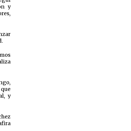
ón y
ores,
nzar
d.
smos
liza
ngo,
s que
l, y
chez
fira