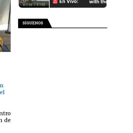
SÍGUENOS
un
el
ntro
n de