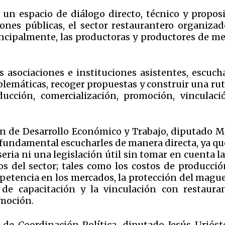
 un espacio de diálogo directo, técnico y proposi
iones públicas, el sector restaurantero organizad
cipalmente, las productoras y productores de me
s asociaciones e instituciones asistentes, escuch
blemáticas, recoger propuestas y construir una rut
ducción, comercialización, promoción, vinculaci
ión de Desarrollo Económico y Trabajo, diputado M
 fundamental escucharles de manera directa, ya qu
eria ni una legislación útil sin tomar en cuenta l
os del sector; tales como los costos de producción
mpetencia en los mercados, la protección del mague
 de capacitación y la vinculación con restauran
omoción.
a de Coordinación Política, diputado Jesús Urióst