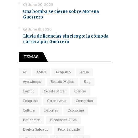
June 20, 2026
Una bomba se cierne sobre Morena
Guerrero
June 18, 2026
Lluvia de licencias sin riesgo: la cómoda
carrera por Guerrero
TEMAS
4T
AMLO
Acapulco
Agua
Ayotzinapa
Beatriz Mojica
Blog
Campo
Celeste Mora
Ciencia
Congreso
Coronavirus
Corrupcion
Cultura
Deportes
Economia
Educacion
Elecciones 2024
Evelyn Salgado
Felix Salgado