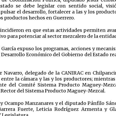
stado se debe legislar con sentido social, visi
ulsar el desarrollo, fortalecer a las y los product
os productos hechos en Guerrero.
oincidieron en que estas actividades permiten ava
ivo para potenciar al sector mezcalero de la entida
 García expuso los programas, acciones y mecani
 Desarrollo Económico del Gobierno del Estado rea
ar Navarro, delegado de la CANIRAC en Chilpanci
 entre la cámara y las y los productores; mientra
ente del Comité Sistema Producto Maguey-Mezca
 Rector del Sistema Producto Maguey-Mezcal.
ely Ocampo Manzanares y el diputado Pánfilo Sán
arrera Fuerte, Leticia Rodríguez Armenta y Gla
 Legislatura.