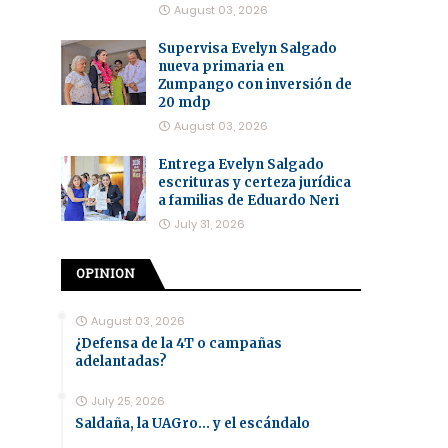
August 03, 2026
Supervisa Evelyn Salgado
nueva primaria en
Zumpango con inversión de
20 mdp
August 03, 2026
Entrega Evelyn Salgado
escrituras y certeza jurídica
a familias de Eduardo Neri
July 31, 2026
OPINION
August 03, 2026
¿Defensa de la 4T o campañas
adelantadas?
July 25, 2026
Saldaña, la UAGro... y el escándalo