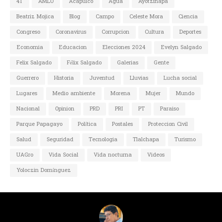
4T
AMLO
Acapulco
Agua
Ayotzinapa
Beatriz Mojica
Blog
Campo
Celeste Mora
Ciencia
Congreso
Coronavirus
Corrupcion
Cultura
Deportes
Economia
Educacion
Elecciones 2024
Evelyn Salgado
Felix Salgado
Félix Salgado
Galerias
Gente
Guerrero
Historia
Juventud
Lluvias
Lucha social
Lugares
Medio ambiente
Morena
Mujer
Mundo
Nacional
Opinion
PRD
PRI
PT
Paraiso
Parque Papagayo
Política
Postales
Proteccion Civil
Salud
Seguridad
Tecnologia
Tlalchapa
Turismo
UAGro
Vida Social
Vida nocturna
Videos
Yoloczin Domínguez