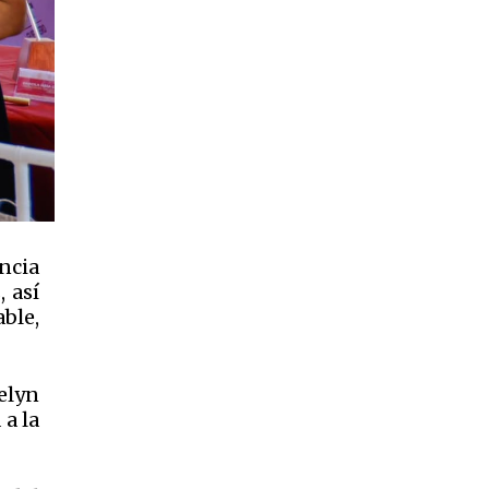
ncia
, así
ble,
elyn
 a la