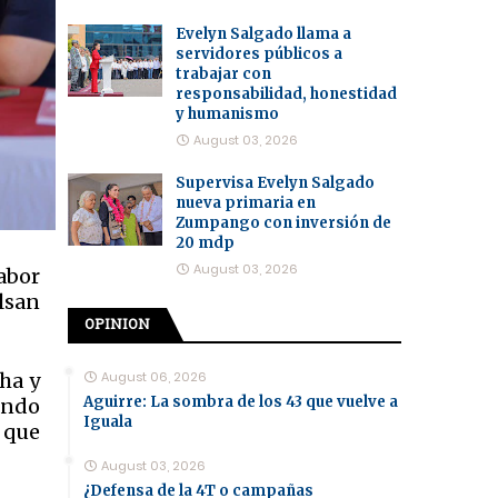
Evelyn Salgado llama a
servidores públicos a
trabajar con
responsabilidad, honestidad
y humanismo
August 03, 2026
Supervisa Evelyn Salgado
nueva primaria en
Zumpango con inversión de
20 mdp
August 03, 2026
abor
lsan
OPINION
ha y
August 06, 2026
Aguirre: La sombra de los 43 que vuelve a
ando
Iguala
 que
August 03, 2026
¿Defensa de la 4T o campañas