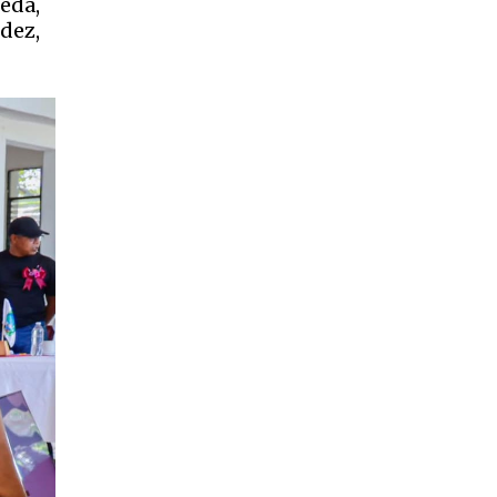
eda,
dez,