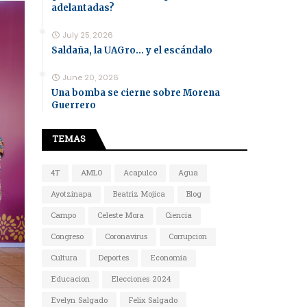
adelantadas?
July 25, 2026
Saldaña, la UAGro... y el escándalo
June 20, 2026
Una bomba se cierne sobre Morena
Guerrero
TEMAS
4T
AMLO
Acapulco
Agua
Ayotzinapa
Beatriz Mojica
Blog
Campo
Celeste Mora
Ciencia
Congreso
Coronavirus
Corrupcion
Cultura
Deportes
Economia
Educacion
Elecciones 2024
Evelyn Salgado
Felix Salgado