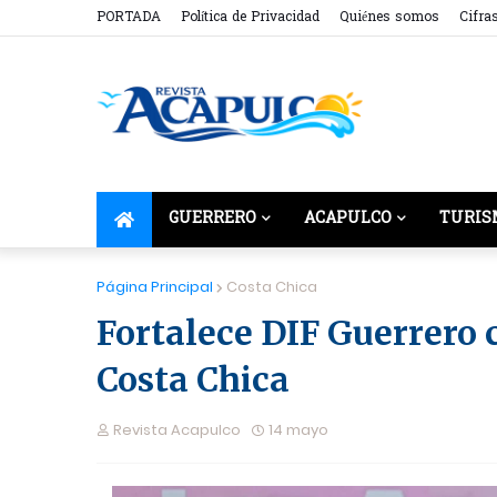
PORTADA
Política de Privacidad
Quiénes somos
Cifra
GUERRERO
ACAPULCO
TURIS
Página Principal
Costa Chica
Fortalece DIF Guerrero 
Costa Chica
Revista Acapulco
14 mayo