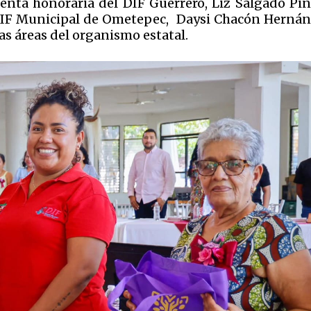
denta honoraria del DIF Guerrero, Liz Salgado Pin
l DIF Municipal de Ometepec, Daysi Chacón Hernán
tas áreas del organismo estatal.