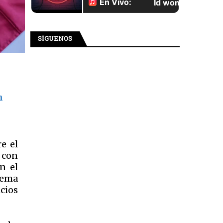
SÍGUENOS
n
e el
 con
n el
tema
icios