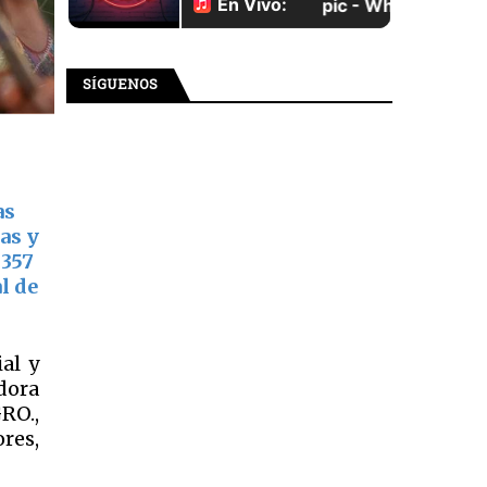
SÍGUENOS
as
as y
 357
l de
al y
dora
RO.,
res,