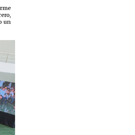
irme
ero,
o un