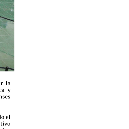
r la
ca y
nses
o el
tivo