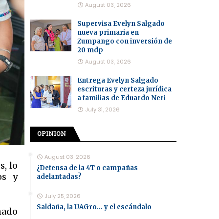
August 03, 2026
Supervisa Evelyn Salgado
nueva primaria en
Zumpango con inversión de
20 mdp
August 03, 2026
Entrega Evelyn Salgado
escrituras y certeza jurídica
a familias de Eduardo Neri
July 31, 2026
OPINION
August 03, 2026
, lo
¿Defensa de la 4T o campañas
os y
adelantadas?
July 25, 2026
Saldaña, la UAGro... y el escándalo
nado