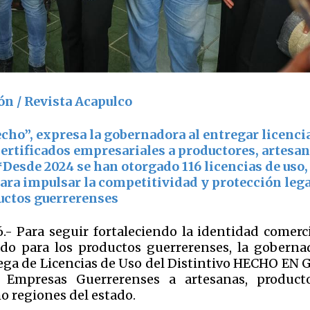
ón / Revista Acapulco
cho”, expresa la gobernadora al entregar licenci
rtificados empresariales a productores, artesan
esde 2024 se han otorgado 116 licencias de uso,
para impulsar la competitividad y protección lega
uctos guerrerenses
.- Para seguir fortaleciendo la identidad comerci
do para los productos guerrerenses, la goberna
ega de Licencias de Uso del Distintivo HECHO EN G
e Empresas Guerrerenses a artesanas, producto
o regiones del estado.