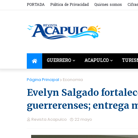
PORTADA
Política de Privacidad
Quiénes somos
Cifra
GUERRERO
ACAPULCO
TURIS
Página Principal
Economia
Evelyn Salgado fortalec
guerrerenses; entrega m
Revista Acapulco
22 mayo