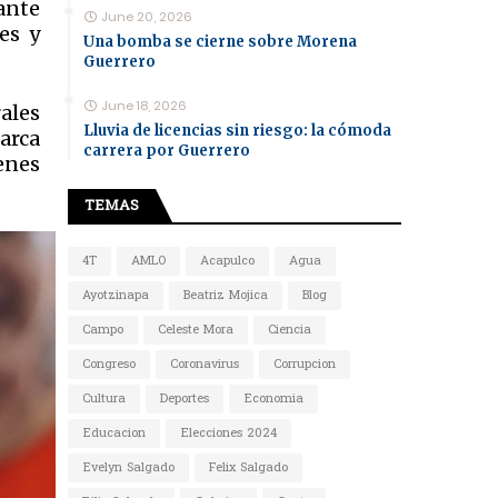
ante
June 20, 2026
es y
Una bomba se cierne sobre Morena
Guerrero
June 18, 2026
ales
Lluvia de licencias sin riesgo: la cómoda
arca
carrera por Guerrero
enes
TEMAS
4T
AMLO
Acapulco
Agua
Ayotzinapa
Beatriz Mojica
Blog
Campo
Celeste Mora
Ciencia
Congreso
Coronavirus
Corrupcion
Cultura
Deportes
Economia
Educacion
Elecciones 2024
Evelyn Salgado
Felix Salgado