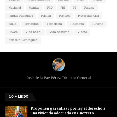
Nacional
Opinion
PRD
PRI
PT
Paraiso
Parque Papagayo
Política
Postales
Proteccion Civil
Salud
Seguridad
Tecnologia
Tlalchapa
Turismo
UAGro
Vida Social
Vida nocturna
Videos
Yoloczin Domínguez
José de la Paz Pérez, Director General
LO + LEÍDO
Proponen garantizar por ley el derecho a
una vivienda adecuada en Guerrero