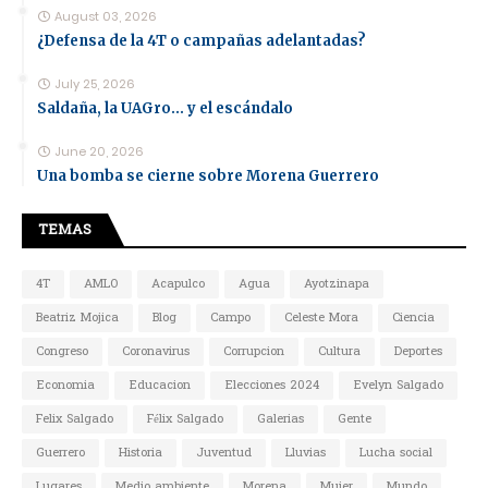
August 03, 2026
¿Defensa de la 4T o campañas adelantadas?
July 25, 2026
Saldaña, la UAGro... y el escándalo
June 20, 2026
Una bomba se cierne sobre Morena Guerrero
TEMAS
4T
AMLO
Acapulco
Agua
Ayotzinapa
Beatriz Mojica
Blog
Campo
Celeste Mora
Ciencia
Congreso
Coronavirus
Corrupcion
Cultura
Deportes
Economia
Educacion
Elecciones 2024
Evelyn Salgado
Felix Salgado
Félix Salgado
Galerias
Gente
Guerrero
Historia
Juventud
Lluvias
Lucha social
Lugares
Medio ambiente
Morena
Mujer
Mundo