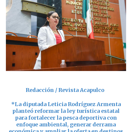
Redacción / Revista Acapulco
*La diputada
Leticia Rodríguez Armenta
planteó reformar la ley turística estatal
para fortalecer la pesca deportiva con
enfoque ambiental, generar derrama
económica y ampliar la oferta en destinos