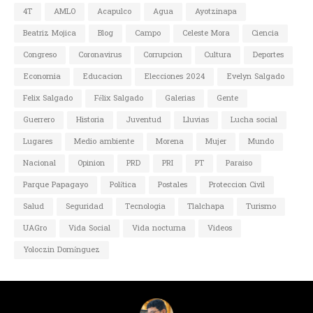
4T
AMLO
Acapulco
Agua
Ayotzinapa
Beatriz Mojica
Blog
Campo
Celeste Mora
Ciencia
Congreso
Coronavirus
Corrupcion
Cultura
Deportes
Economia
Educacion
Elecciones 2024
Evelyn Salgado
Felix Salgado
Félix Salgado
Galerias
Gente
Guerrero
Historia
Juventud
Lluvias
Lucha social
Lugares
Medio ambiente
Morena
Mujer
Mundo
Nacional
Opinion
PRD
PRI
PT
Paraiso
Parque Papagayo
Política
Postales
Proteccion Civil
Salud
Seguridad
Tecnologia
Tlalchapa
Turismo
UAGro
Vida Social
Vida nocturna
Videos
Yoloczin Domínguez