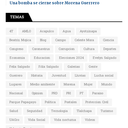
Una bomba se cierne sobre Morena Guerrero
TEMAS
4T
AMLO
Acapulco
Agua
Ayotzinapa
Beatriz Mojica
Blog
Campo
Celeste Mora
Ciencia
Congreso
Coronavirus
Corrupcion
Cultura
Deportes
Economia
Educacion
Elecciones 2024
Evelyn Salgado
Felix Salgado
Félix Salgado
Galerias
Gente
Guerrero
Historia
Juventud
Lluvias
Lucha social
Lugares
Medio ambiente
Morena
Mujer
Mundo
Nacional
Opinion
PRD
PRI
PT
Paraiso
Parque Papagayo
Política
Postales
Proteccion Civil
Salud
Seguridad
Tecnologia
Tlalchapa
Turismo
UAGro
Vida Social
Vida nocturna
Videos