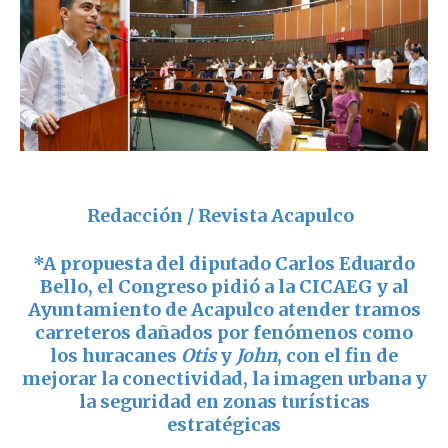
Redacción / Revista Acapulco
*A propuesta del diputado
Carlos Eduardo
Bello
, el Congreso pidió a la CICAEG y al
Ayuntamiento de Acapulco atender tramos
carreteros dañados por fenómenos como
los huracanes
Otis
y
John
, con el fin de
mejorar la conectividad, la imagen urbana y
la seguridad en zonas turísticas
estratégicas