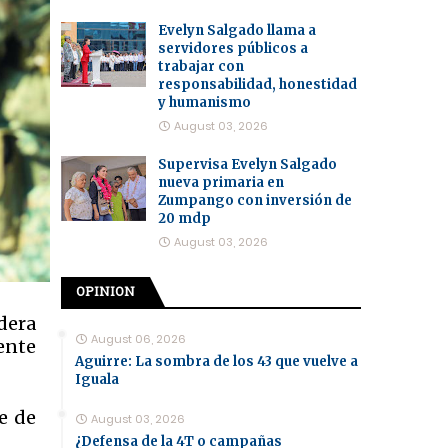
Evelyn Salgado llama a
servidores públicos a
trabajar con
responsabilidad, honestidad
y humanismo
August 03, 2026
Supervisa Evelyn Salgado
nueva primaria en
Zumpango con inversión de
20 mdp
August 03, 2026
OPINION
dera
August 06, 2026
ente
Aguirre: La sombra de los 43 que vuelve a
Iguala
e de
August 03, 2026
¿Defensa de la 4T o campañas