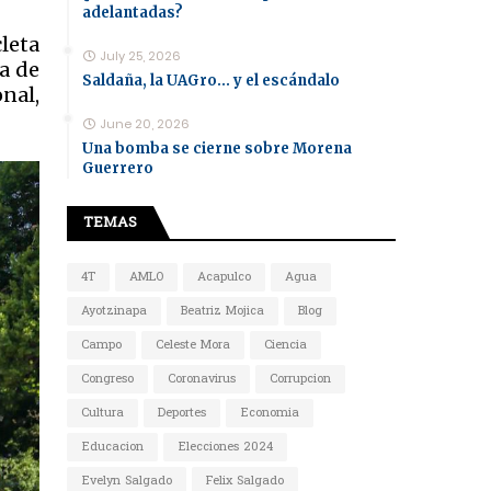
adelantadas?
leta
July 25, 2026
a de
Saldaña, la UAGro... y el escándalo
nal,
June 20, 2026
Una bomba se cierne sobre Morena
Guerrero
TEMAS
4T
AMLO
Acapulco
Agua
Ayotzinapa
Beatriz Mojica
Blog
Campo
Celeste Mora
Ciencia
Congreso
Coronavirus
Corrupcion
Cultura
Deportes
Economia
Educacion
Elecciones 2024
Evelyn Salgado
Felix Salgado