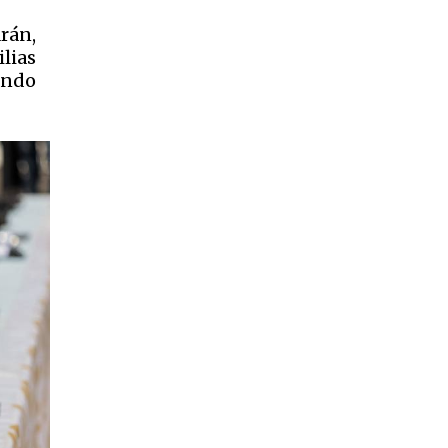
rán,
lias
ando