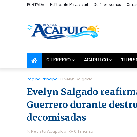
PORTADA
Política de Privacidad
Quiénes somos
Cifra
GUERRERO
ACAPULCO
TURIS
Página Principal
Evelyn Salgado
Evelyn Salgado reafirma
Guerrero durante destr
decomisadas
Revista Acapulco
04 marzo