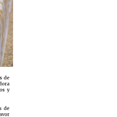
s de
dora
os y
s de
avor