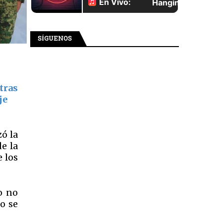
SÍGUENOS
tras
je
ó la
e la
 los
o no
no se