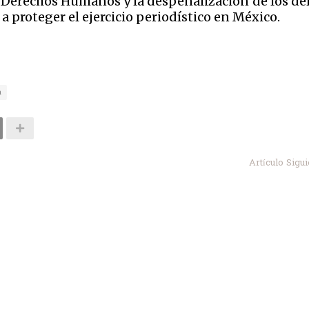
 Derechos Humanos y la despenalización de los del
a proteger el ejercicio periodístico en México.
a
Artículo Sigu