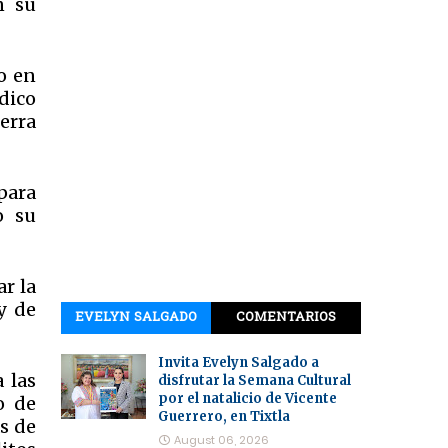
n su
o en
dico
erra
para
o su
r la
y de
EVELYN SALGADO
COMENTARIOS
Invita Evelyn Salgado a
 las
disfrutar la Semana Cultural
por el natalicio de Vicente
o de
Guerrero, en Tixtla
as de
August 06, 2026