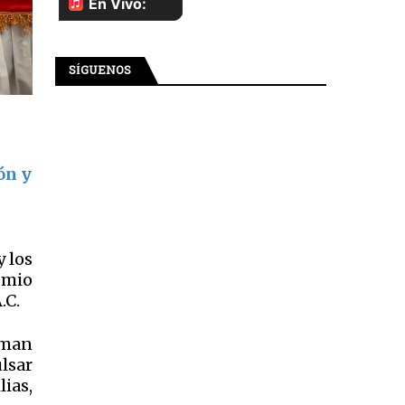
SÍGUENOS
ón y
y los
emio
.C.
rman
lsar
ias,