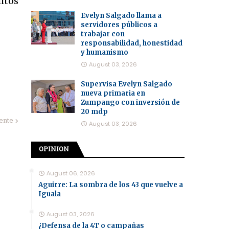
itos
Evelyn Salgado llama a
servidores públicos a
trabajar con
responsabilidad, honestidad
y humanismo
August 03, 2026
Supervisa Evelyn Salgado
nueva primaria en
Zumpango con inversión de
20 mdp
iente
August 03, 2026
OPINION
August 06, 2026
Aguirre: La sombra de los 43 que vuelve a
Iguala
August 03, 2026
¿Defensa de la 4T o campañas