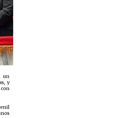
n un
s, y
 con
enil
unos