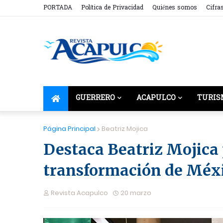
PORTADA
Política de Privacidad
Quiénes somos
Cifra
GUERRERO
ACAPULCO
TURIS
Página Principal
Beatriz Mojica
Destaca Beatriz Mojica 
transformación de Méx
Revista Acapulco
20 marzo