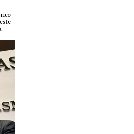
órico
este
.