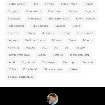
Beatriz Mojica
Blog
Campo
Celeste Mora
Ciencia
Congreso
Coronavirus
Corrupcion
Cultura
Deportes
Economia
Educacion
Elecciones 2024
Evelyn Salgado
Felix Salgado
Félix Salgado
Galerias
Gente
Guerrero
Historia
Juventud
Lluvias
Lucha social
Lugares
Medio ambiente
Morena
Mujer
Mundo
Nacional
Opinion
PRD
PRI
PT
Paraiso
Parque Papagayo
Política
Postales
Proteccion Civil
Salud
Seguridad
Tecnologia
Tlalchapa
Turismo
UAGro
Vida Social
Vida nocturna
Videos
Yoloczin Domínguez