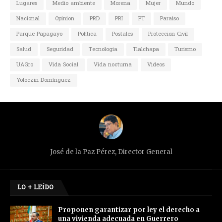
Lugares
Medio ambiente
Morena
Mujer
Mundo
Nacional
Opinion
PRD
PRI
PT
Paraiso
Parque Papagayo
Política
Postales
Proteccion Civil
Salud
Seguridad
Tecnologia
Tlalchapa
Turismo
UAGro
Vida Social
Vida nocturna
Videos
Yoloczin Domínguez
José de la Paz Pérez, Director General
LO + LEÍDO
Proponen garantizar por ley el derecho a
una vivienda adecuada en Guerrero