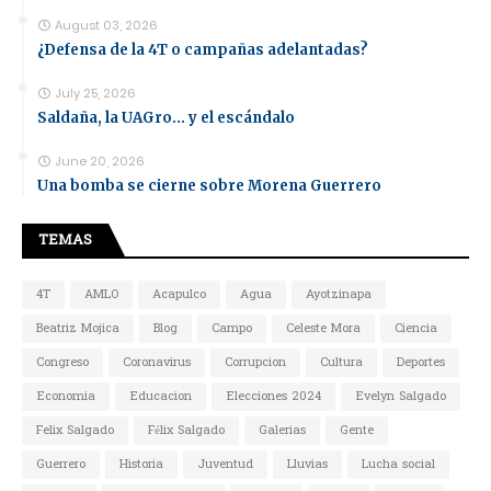
August 03, 2026
¿Defensa de la 4T o campañas adelantadas?
July 25, 2026
Saldaña, la UAGro... y el escándalo
June 20, 2026
Una bomba se cierne sobre Morena Guerrero
TEMAS
4T
AMLO
Acapulco
Agua
Ayotzinapa
Beatriz Mojica
Blog
Campo
Celeste Mora
Ciencia
Congreso
Coronavirus
Corrupcion
Cultura
Deportes
Economia
Educacion
Elecciones 2024
Evelyn Salgado
Felix Salgado
Félix Salgado
Galerias
Gente
Guerrero
Historia
Juventud
Lluvias
Lucha social