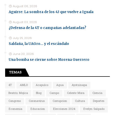
August 06, 2026
Aguirre: La sombra de los 43 que vuelve a Iguala
August 03, 2026
¿Defensa de la 4T o campañas adelantadas?
July 25, 2026
Saldaña, la UAGro... y el escándalo
June 20, 2026
Una bomba se cierne sobre Morena Guerrero
TEMAS
4T
AMLO
Acapulco
Agua
Ayotzinapa
Beatriz Mojica
Blog
Campo
Celeste Mora
Ciencia
Congreso
Coronavirus
Corrupcion
Cultura
Deportes
Economia
Educacion
Elecciones 2024
Evelyn Salgado