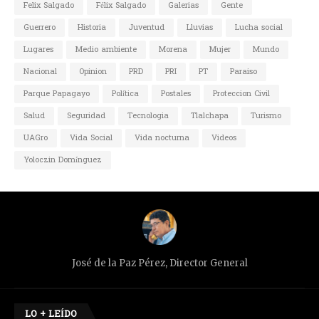
Felix Salgado
Félix Salgado
Galerias
Gente
Guerrero
Historia
Juventud
Lluvias
Lucha social
Lugares
Medio ambiente
Morena
Mujer
Mundo
Nacional
Opinion
PRD
PRI
PT
Paraiso
Parque Papagayo
Política
Postales
Proteccion Civil
Salud
Seguridad
Tecnologia
Tlalchapa
Turismo
UAGro
Vida Social
Vida nocturna
Videos
Yoloczin Domínguez
José de la Paz Pérez, Director General
LO + LEÍDO