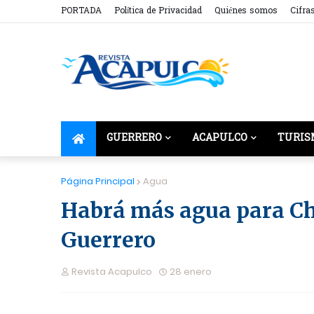
PORTADA
Política de Privacidad
Quiénes somos
Cifra
GUERRERO
ACAPULCO
TURIS
Página Principal
Agua
Habrá más agua para Ch
Guerrero
Revista Acapulco
28 enero