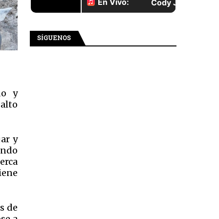
SÍGUENOS
do y
alto
ar y
undo
erca
tiene
s de
se a