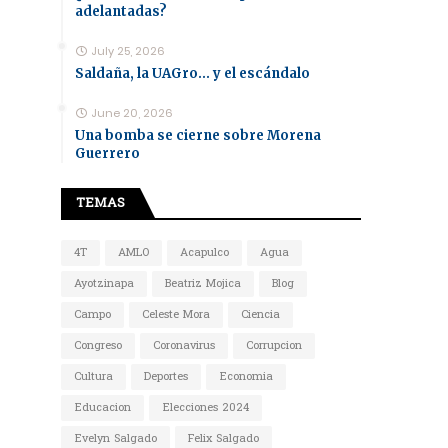
adelantadas?
July 25, 2026
Saldaña, la UAGro... y el escándalo
June 20, 2026
Una bomba se cierne sobre Morena
Guerrero
TEMAS
4T
AMLO
Acapulco
Agua
Ayotzinapa
Beatriz Mojica
Blog
Campo
Celeste Mora
Ciencia
Congreso
Coronavirus
Corrupcion
Cultura
Deportes
Economia
Educacion
Elecciones 2024
Evelyn Salgado
Felix Salgado