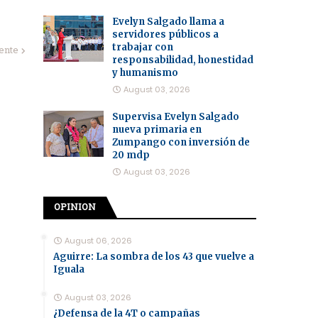
Evelyn Salgado llama a
servidores públicos a
trabajar con
iente
responsabilidad, honestidad
y humanismo
August 03, 2026
Supervisa Evelyn Salgado
nueva primaria en
Zumpango con inversión de
20 mdp
August 03, 2026
OPINION
August 06, 2026
Aguirre: La sombra de los 43 que vuelve a
Iguala
August 03, 2026
¿Defensa de la 4T o campañas