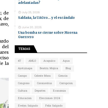
adelantadas?
; de
July 25, 2026
Saldaña, la UAGro... y el escándalo
; de
ravo,
June 20, 2026
Una bomba se cierne sobre Morena
Guerrero
ardo
 del
TEMAS
ares
ciso
4T
AMLO
Acapulco
Agua
e la
Ayotzinapa
Beatriz Mojica
Blog
Campo
Celeste Mora
Ciencia
Congreso
Coronavirus
Corrupcion
Cultura
Deportes
Economia
Educacion
Elecciones 2024
Evelyn Salgado
Felix Salgado