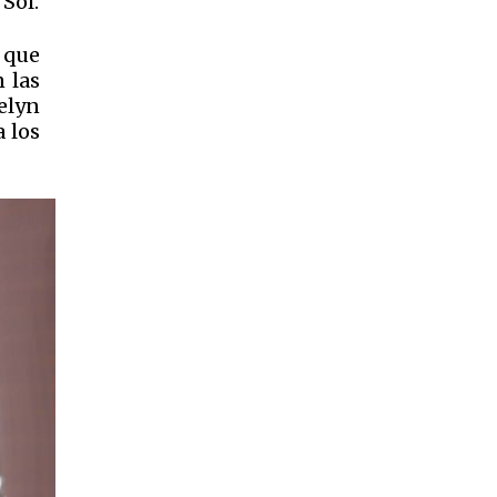
Sol.
a que
 las
elyn
a los