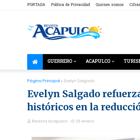
PORTADA
Política de Privacidad
Quiénes somos
Cifra
GUERRERO
ACAPULCO
TURIS
Página Principal
Evelyn Salgado
Evelyn Salgado refuerza
históricos en la reducci
Revista Acapulco
26 enero