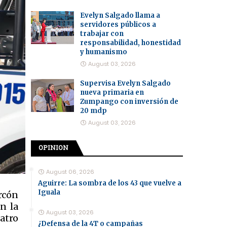
Evelyn Salgado llama a
servidores públicos a
trabajar con
responsabilidad, honestidad
y humanismo
August 03, 2026
Supervisa Evelyn Salgado
nueva primaria en
Zumpango con inversión de
20 mdp
August 03, 2026
OPINION
August 06, 2026
Aguirre: La sombra de los 43 que vuelve a
Iguala
rcón
n la
August 03, 2026
atro
¿Defensa de la 4T o campañas