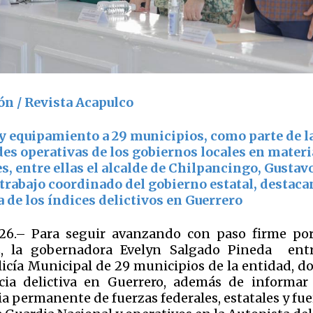
ón / Revista Acapulco
y equipamiento a 29 municipios, como parte de l
des operativas de los gobiernos locales en materi
, entre ellas el alcalde de Chilpancingo, Gustav
 trabajo coordinado del gobierno estatal, destac
 de los índices delictivos en Guerrero
026.– Para seguir avanzando con paso firme po
z, la gobernadora Evelyn Salgado Pineda ent
olicía Municipal de 29 municipios de la entidad, d
cia delictiva en Guerrero, además de informar
a permanente de fuerzas federales, estatales y fue