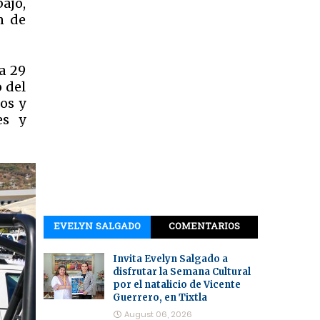
bajo,
n de
a 29
 del
os y
es y
EVELYN SALGADO
COMENTARIOS
Invita Evelyn Salgado a
disfrutar la Semana Cultural
por el natalicio de Vicente
Guerrero, en Tixtla
August 06, 2026