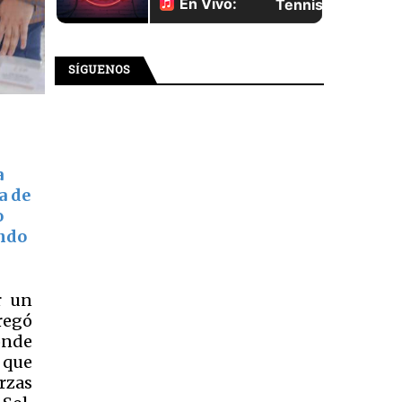
SÍGUENOS
a
a de
o
ando
r un
regó
onde
 que
rzas