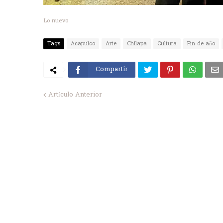
Lo nuevo
Tags
Acapulco
Arte
Chilapa
Cultura
Fin de año
Compartir
Artículo Anterior