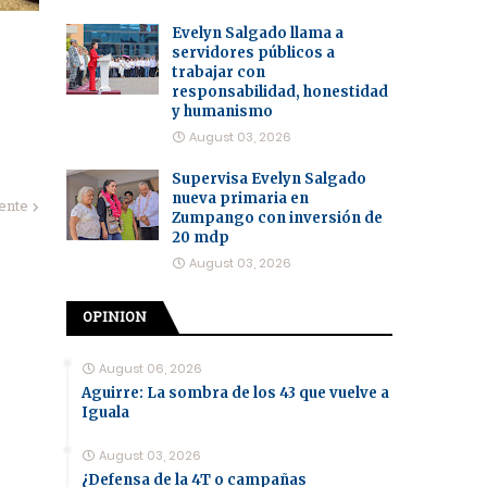
Evelyn Salgado llama a
servidores públicos a
trabajar con
responsabilidad, honestidad
y humanismo
August 03, 2026
Supervisa Evelyn Salgado
nueva primaria en
iente
Zumpango con inversión de
20 mdp
August 03, 2026
OPINION
August 06, 2026
Aguirre: La sombra de los 43 que vuelve a
Iguala
August 03, 2026
¿Defensa de la 4T o campañas