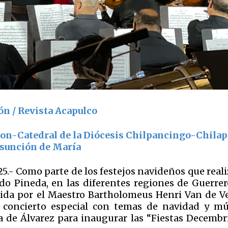
ón / Revista Acapulco
 Con-Catedral de la Diócesis Chilpancingo-Chilap
Asunción de María
25.- Como parte de los festejos navideños que real
o Pineda, en las diferentes regiones de Guerrero
ida por el Maestro Bartholomeus Henri Van de Ve
 concierto especial con temas de navidad y mú
a de Álvarez para inaugurar las “Fiestas Decembr