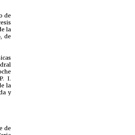
o de
esis
e la
, de
icas
dral
oche
. I.
e la
da y
e de