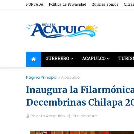
PORTADA
Política de Privacidad
Quiénes somos
Cifra
GUERRERO
ACAPULCO
TURIS
Página Principal
Acapulco
Inaugura la Filarmónica
Decembrinas Chilapa 2
Revista Acapulco
01 diciembre