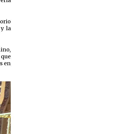
eria
orio
y la
ino,
 que
as en