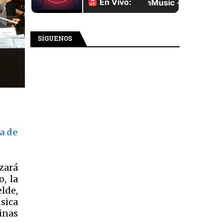
SÍGUENOS
a de
izará
, la
lde,
sica
inas