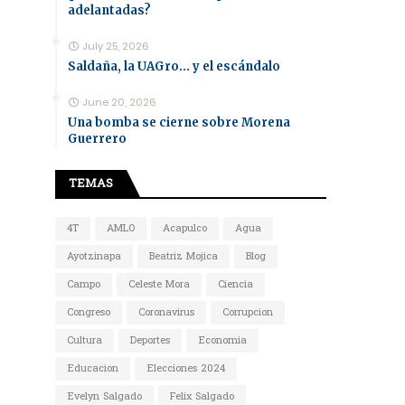
adelantadas?
July 25, 2026
Saldaña, la UAGro... y el escándalo
June 20, 2026
Una bomba se cierne sobre Morena
Guerrero
TEMAS
4T
AMLO
Acapulco
Agua
Ayotzinapa
Beatriz Mojica
Blog
Campo
Celeste Mora
Ciencia
Congreso
Coronavirus
Corrupcion
Cultura
Deportes
Economia
Educacion
Elecciones 2024
Evelyn Salgado
Felix Salgado