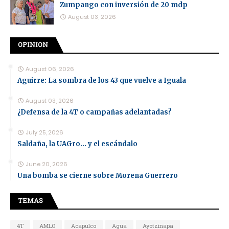
Zumpango con inversión de 20 mdp
August 03, 2026
OPINION
August 06, 2026
Aguirre: La sombra de los 43 que vuelve a Iguala
August 03, 2026
¿Defensa de la 4T o campañas adelantadas?
July 25, 2026
Saldaña, la UAGro... y el escándalo
June 20, 2026
Una bomba se cierne sobre Morena Guerrero
TEMAS
4T
AMLO
Acapulco
Agua
Ayotzinapa