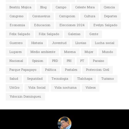
Beatriz Mojica
Blog
Campo
Celeste Mora
Ciencia
Congreso
Coronavirus
Corrupcion
Cultura
Deportes
Economia
Educacion
Elecciones 2024
Evelyn Salgado
Felix Salgado
Félix Salgado
Galerias
Gente
Guerrero
Historia
Juventud
Lluvias
Lucha social
Lugares
Medio ambiente
Morena
Mujer
Mundo
Nacional
Opinion
PRD
PRI
PT
Paraiso
Parque Papagayo
Política
Postales
Proteccion Civil
Salud
Seguridad
Tecnologia
Tlalchapa
Turismo
UAGro
Vida Social
Vida nocturna
Videos
Yoloczin Domínguez